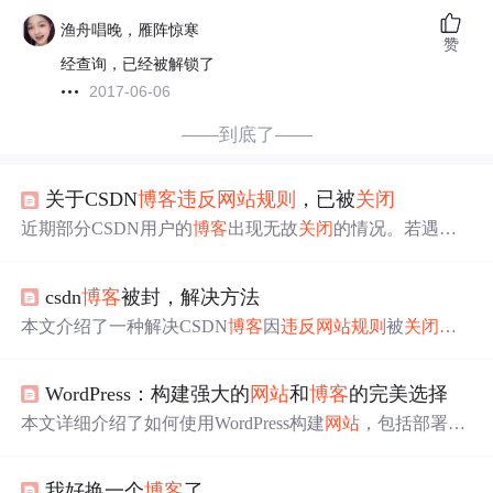
渔舟唱晚，雁阵惊寒
赞
经查询，已经被解锁了
2017-06-06
——到底了——
关于CSDN
博客
违反
网站
规则
，已被
关闭
近期部分CSDN用户的
博客
出现无故
关闭
的情况。若遇到
此问题，可通过页面底部的【论坛反馈】进行申诉。热心
版主会尽快回复并解决，帮助受影响用户解锁其
博客
。
csdn
博客
被封，解决方法
本文介绍了一种解决CSDN
博客
因
违反
网站
规则
被
关闭
的
方法。用户可以通过发送包含
博客
名称及注册手机号的邮
件至webmaster@csdn.net来快速解决问题。
WordPress：构建强大的
网站
和
博客
的完美选择
本文详细介绍了如何使用WordPress构建
网站
，包括部署L
NMP环境、配置WordPress、SEO优化和社区支持等内容。
WordPress以其易用性、丰富插件和SEO功能，成为构建各
我好换一个
博客
了
类
网站
的理想选择。