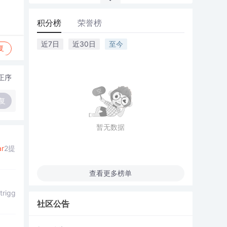
积分榜
荣誉榜
近7日
近30日
至今
复
正序
复
暂无数据
ar
2提
查看更多榜单
社区公告