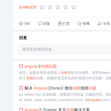
给本帖投票
166
回复
打赏
分享
收藏
回复
请发表友善的回复…
angular
2
动画
问题
前言：如果在某些浏览器上
动画
供了
动画
的功能，能够在状态变化的时候进行样式切换，切换的时候
解决
Angular
2/Ionic2 微信
动画
报错
问题
by wilhan.tian 欢迎转载，转载请注明出处 正确的代码，错误的信息废话不说，看代码！ animations.co
er, state, style, animate, transition} from '@
angular
Angular
2-Toaster 常见
问题
解决方案