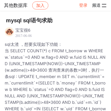
其他数据库
登录
频道
加入
帖子详情
社区
其他数据库
mysql sql语句求助
宝宝很6
2017-06-06
sql太渣 ，想要实现如下功能：
当 SELECT COUNT(*) c FROM t_borrow w WHERE
w.`status`=0 AND w.flag=0 AND w.fuid IS NULL AN
D (UNIX_TIMESTAMP(NOW())-UNIX_TIMESTAMP
(w.adtime))>48*3600 查询查来的条数>0时，执行一
条sql : UPDATE t_member m SET m.`currentlimit`=
m.`currentlimit`+(SELECT b.`money` FROM t_borro
w b WHERE b.`status`=0 AND flag=0 AND b.fuid IS
NULL AND (UNIX_TIMESTAMP(NOW())-UNIX_TIME
STAMP(b.adtime))>48*3600 AND b.`uid`=m.`id`)
WHERE b.`uid`=IN (SELECT w.`uid` FROM t_borrow