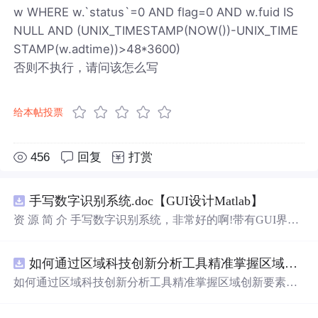
w WHERE w.`status`=0 AND flag=0 AND w.fuid IS
NULL AND (UNIX_TIMESTAMP(NOW())-UNIX_TIME
STAMP(w.adtime))>48*3600)
否则不执行，请问该怎么写
给本帖投票
456
回复
打赏
手写数字识别系统.doc【GUI设计Matlab】
资 源 简 介 手写数字识别系统，非常好的啊!带有GUI界
面，使用方便! 详 情 说 明 用这个手写数字识别系统，你可
以轻松地识别手写数字。这个系统不仅功能强大，而且还
如何通过区域科技创新分析工具精准掌握区域创新要素分布与产业链融合现状？.docx
带有直观的图形用户界面（GUI），非常容易使用。你只
需要将手写数字输入系统，它将立即给出准确的识别结
如何通过区域科技创新分析工具精准掌握区域创新要素分
果。这个系统可以在各种场景中使用，无论是学校、工作
布与产业链融合现状？
还是日常生活，都能为你提供快速和准确的识别服务。它