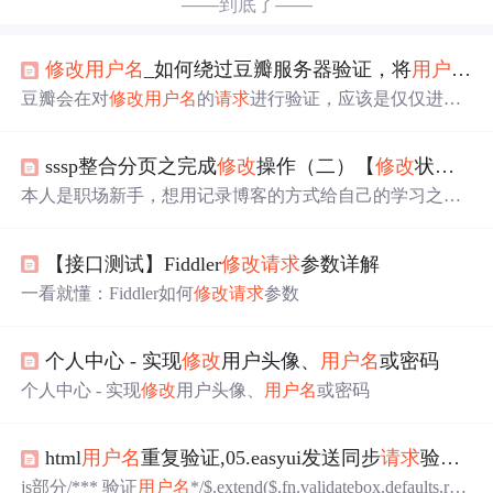
——到底了——
修改
用户名
_如何绕过豆瓣服务器验证，将
用户名
修
豆瓣会在对
修改
用户名
的
请求
进行验证，应该是仅仅进行
了简单的replace(“管理员“，"江湖骗子") 的替换，因此对
于”管理X员“之类的名称并不会有效果 那么转换一下思
sssp整合分页之完成
修改
操作（二）【
修改
状态下Ajax验证
路，申请一个”管理X员“这样的名字，但是输入的X是一个
肉眼看不见的符号，在豆瓣上面实际显示的就变成了”管理
本人是职场新手，想用记录博客的方式给自己的学习之路
员“三个字，对于计算机来说，管理员三个字实际上是"u7b
做点笔记，若有不对还望指正！
修改
状态下Ajax验证
用户
a1u7406u5458...
名
可用性 和 添加状态下Ajax 验证的区别：若
修改
回当前
【接口测试】Fiddler
修改
请求
参数详解
的 lastName，则不应该再发送任何 Ajax
请求
，而直接 aler
t：
用户名
可用。 开发步骤： JSP 页面：
修改
JS 的Ajax
请
一看就懂：Fiddler如何
修改
请求
参数
求
逻辑：若
修改
回之前的 lastName 则不发送任何
请求
，
个人中心 - 实现
修改
用户头像、
用户名
或密码
个人中心 - 实现
修改
用户头像、
用户名
或密码
html
用户名
重复验证,05.easyui发送同步
请求
验证
用
js部分/*** 验证
用户名
*/$.extend($.fn.validatebox.defaults.rule