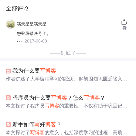
全部评论
满天星星满天星
赞
您登录错账号了。
2017-06-09
——到底了——
我为什么要
写
博客
作者讲述了大学编程学习的经历。起初因知识匮乏陷入恶
性循环，搜索技术问题时受广告干扰，接触到存在抄袭现
象的CSDN
博客
。后来努力解决问题，发现各平台优缺
程序员为什么要
写
博客
？怎么
写
博客
？
点。2019年开始
写
博客
，秉持原创、不收费等原则，希望
造福后人。
本文探讨了程序员
写
博客
的重要性，不仅有助于巩固记
忆、促进技术精进，还能通过反馈机制提高学习效率，同
时
写
博客
也是面试加分项。文章还提供了
写
博客
的建议，
新手如何
写
好
博客
？
包括选择平台、内容类型及
写
作技巧。
本文探讨了
写
博客
的意义，包括深度学习的过程、高质量