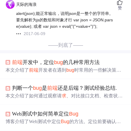
天际的海浪
赞
alert(json);能正常输出，说明json是一整个的字符串。
要先解析为js的数组和对象才行 var json = JSON.pars
e(value); 或者 var json = eval("("+value+")");
2017-06-09
——到底了——
前端
开发中，定位
bug
的几种常用方法
本文介绍了
前端
开发者在遇到
bug
时常用的一些解决策
略，包括使用搜索引擎查找解决方案，利用de
bug
ger和con
sole.log进行代码调试，检查请
求
参数和HTTP状态码，以
判断一个
bug
是
前端
还是后端？测试经验总结.
及如何处理页面渲染问题。此外，还强调了解决
bug
需要
耐心和不断学习的重要性。,
本文介绍了如何通过观察请
求
、对比接口文档、检查状态
码等方式判断
前端
和后端问题。强调了避免依赖他人、提
升自我分析能力以及处理难以重现的
bug
的方法，包括团
Web测试中如何简单定位
Bug
队合作和运气因素。
博客介绍了Web测试中定位
Bug
的方法。定位前要确认对
用例的理解，
Bug
分
前端
和后端。
前端
Bug
可通过抓包定