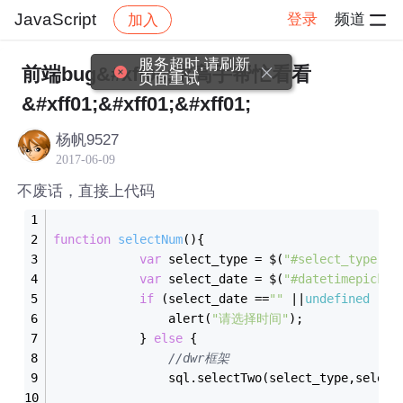
JavaScript
登录
频道
加入
帖子详情
社区
JavaScript
服务超时,请刷新
前端bug&#xff0c;求高手帮忙看看
页面重试
&#xff01;&#xff01;&#xff01;
杨帆9527
2017-06-09
不废话，直接上代码
function
selectNum
(
)
{
var
 select_type = $(
"#select_type"
).
var
 select_date = $(
"#datetimepicker
if
 (select_date ==
""
 ||
undefined
 || 
				alert(
"请选择时间"
);
			} 
else
 {
//dwr框架
				sql.selectTwo(select_type,select