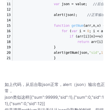
var
 json = value;   
//后台获取
				    alert(json);     
//正常输出
function
getNum
(
arr,n,v
) 
{
for
 (
var
 i = 
0
; i < arr.
if
 (arr[i][n]==v)
return
 arr[i];
					}
					alert(getNum(json,
"sid"
,
1
).s
                    }
如上代码，从后台取json正常，alert（json）输出也正
常，
json类似这样[{"sum":99999,"sid":1},{"sum":0,"sid":1
1},{"sum":0,"sid":12}]
但是调用getNum方法无法从json中取数的时候，前端