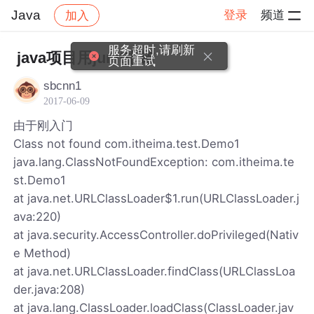
Java
登录
频道
加入
帖子详情
社区
Java
服务超时,请刷新
java项目用junit报错
页面重试
sbcnn1
2017-06-09
由于刚入门
Class not found com.itheima.test.Demo1
java.lang.ClassNotFoundException: com.itheima.te
st.Demo1
at java.net.URLClassLoader$1.run(URLClassLoader.j
ava:220)
at java.security.AccessController.doPrivileged(Nativ
e Method)
at java.net.URLClassLoader.findClass(URLClassLoa
der.java:208)
at java.lang.ClassLoader.loadClass(ClassLoader.jav