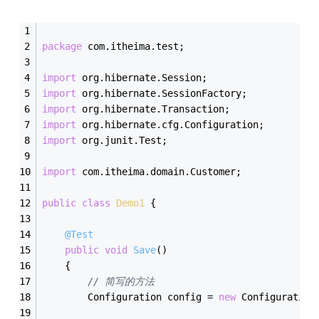
package
 com.itheima.test;
import
 org.hibernate.Session;
import
 org.hibernate.SessionFactory;
import
 org.hibernate.Transaction;
import
 org.hibernate.cfg.Configuration;
import
 org.junit.Test;
import
 com.itheima.domain.Customer;
public
class
Demo1
{
@Test
public
void
Save
()
	{
// 简写的方法
		Configuration config = 
new
 Configuration