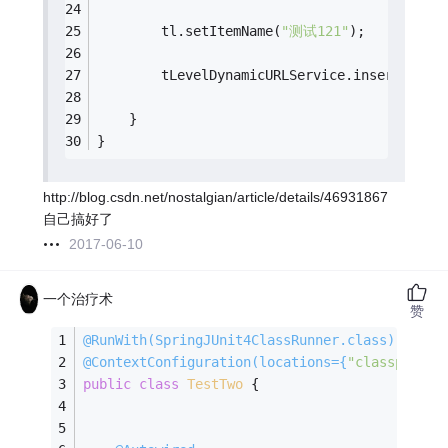
		tl.setItemName(
"测试121"
);
		tLevelDynamicURLService.insertLevelDy
	}
}
http://blog.csdn.net/nostalgian/article/details/46931867
自己搞好了
2017-06-10
一个治疗术
赞
@RunWith
(SpringJUnit4ClassRunner.class)
@ContextConfiguration
(locations={
"classpath*:
public
class
TestTwo
{