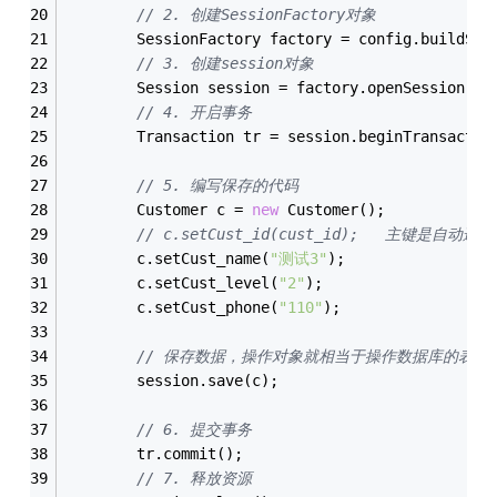
// 2. 创建SessionFactory对象
		SessionFactory factory = config.buildSes
// 3. 创建session对象
		Session session = factory.openSession();
// 4. 开启事务
		Transaction tr = session.beginTransactio
// 5. 编写保存的代码
		Customer c = 
new
 Customer();
// c.setCust_id(cust_id);	主键是自
		c.setCust_name(
"测试3"
);
		c.setCust_level(
"2"
);
		c.setCust_phone(
"110"
);
// 保存数据，操作对象就相当于操作数据库的表结
		session.save(c);
// 6. 提交事务
		tr.commit();
// 7. 释放资源