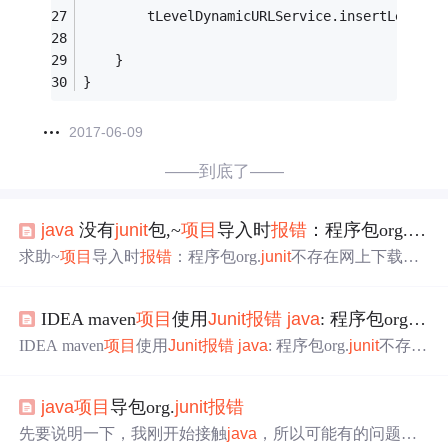
		tLevelDynamicURLService.insertLevelDy
	}
}
2017-06-09
——到底了——
java
没有
junit
包,~
项目
导入时
报错
：程序包org.
junit
求助~
项目
导入时
报错
：程序包org.
junit
不存在网上下载下
来的例子导入的时候
报错
：程序包org.
junit
不存在可是我看
到pom.xml已经有：
junit
junit
4.12testmavendependency里面
IDEA maven
项目
使用
Junit
报错
java
: 程序包org.
junit
也看到
junit
的jar包了错误代码：[ERROR]COMPILATIONE
RROR:[INFO]-------------------------------------...
IDEA maven
项目
使用
Junit
报错
java
: 程序包org.
junit
不存在
File -> Settings -> Build,Execution,Deployment -> Build Tools -
> Maven -> Runner对话框下，勾选“Delegate IDE build/run a
java
项目
导包org.
junit
报错
ctions to Maven”
先要说明一下，我刚开始接触
java
，所以可能有的问题表