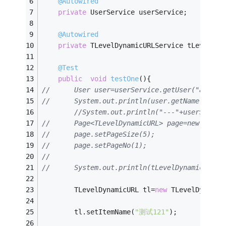
@Autowired
private
 UserService userService;
@Autowired
private
 TLevelDynamicURLService tLevelDyn
@Test
public
void
testOne
()
{
//		User user=userService.getUser("admin"
//		System.out.println(user.getName()+"-
//System.out.println("---"+userServic
//		Page<TLevelDynamicURL> page=new Page<
//		page.setPageSize(5);
//		page.setPageNo(1);
//		
//		System.out.println(tLevelDynamicURL
		TLevelDynamicURL tl=
new
 TLevelDynamic
		tl.setItemName(
"测试121"
);