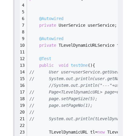
@Autowired
private
 UserService userService;
@Autowired
private
 TLevelDynamicURLService tLevelD
@Test
public
void
testOne
()
{
//		User user=userService.getUser("admin
//		System.out.println(user.getName()+"-
//System.out.println("---"+userServ
//		Page<TLevelDynamicURL> page=new Page
//		page.setPageSize(5);
//		page.setPageNo(1);
//		
//		System.out.println(tLevelDynamicURLSer
		TLevelDynamicURL tl=
new
 TLevelDynam