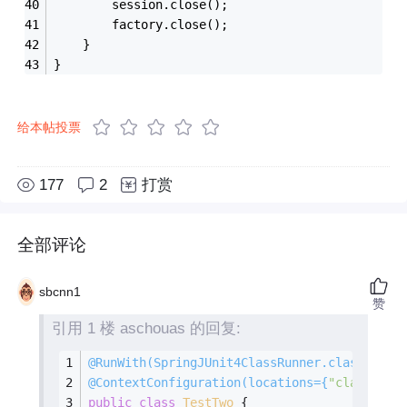
		session.close();
		factory.close();
	}
}
给本帖投票
177
2
打赏
全部评论
sbcnn1
赞
引用 1 楼 aschouas 的回复:
@RunWith
(SpringJUnit4ClassRunner.class)
@ContextConfiguration
(locations={
"classpath
public
class
TestTwo
{