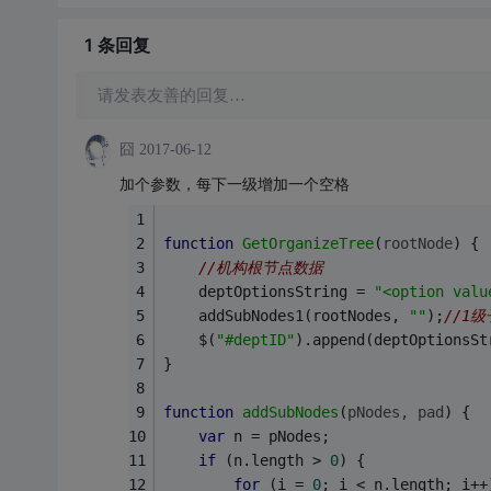
1 条
回复
请发表友善的回复…
囧
2017-06-12
加个参数，每下一级增加一个空格
function
GetOrganizeTree
(
rootNode
) 
{
//机构根节点数据
	deptOptionsString = 
"<option valu
	addSubNodes1(rootNodes, 
""
);
//1
	$(
"#deptID"
).append(deptOptionsSt
}
function
addSubNodes
(
pNodes, pad
) 
{
var
 n = pNodes;
if
 (n.length > 
0
) {
for
 (i = 
0
; i < n.length; i++