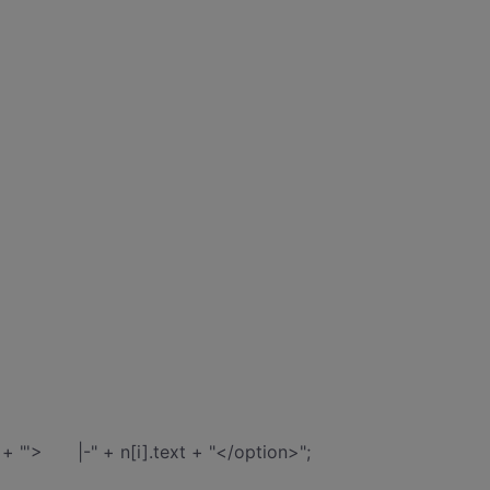
 + "'> |-" + n[i].text + "</option>";