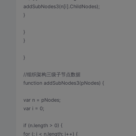
addSubNodes3(n[i].ChildNodes);
}
}
}
}
//组织架构三级子节点数据
function addSubNodes3(pNodes) {
var n = pNodes;
var i = 0;
if (n.length > 0) {
for (; i < n.length; i++) {