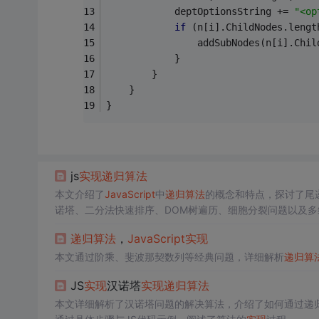
			deptOptionsString += 
"<op
if
 (n[i].ChildNodes.lengt
				addSubNodes(n[i].Ch
			}
		}
	}
}
js
实现
递归算法
本文介绍了
JavaScript
中
递归算法
的概念和特点，探讨了尾
诺塔、二分法快速排序、DOM树遍历、细胞分裂问题以及
效率较低的方法。
递归算法
，
JavaScript
实现
本文通过阶乘、斐波那契数列等经典问题，详细解析
递归算
JS
实现
汉诺塔
实现
递归算法
本文详细解析了汉诺塔问题的解决算法，介绍了如何通过递归