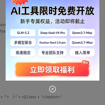
root.text + "</option>"; //根节点option
option的text中加一个空格(缩进）显示下一级节点数据
+ "'> |-" + n[i].text + "</option>"