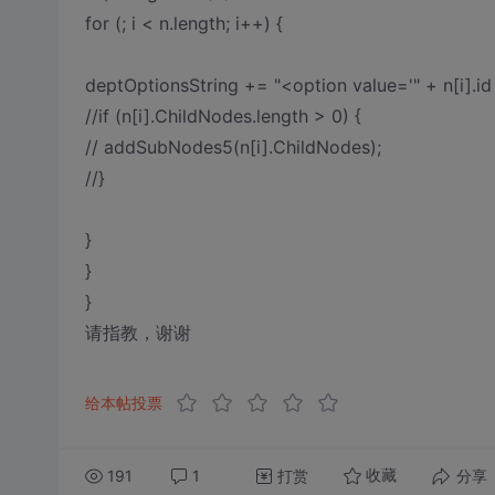
for (; i < n.length; i++) {
deptOptionsString += "<option value='" + n[i].
//if (n[i].ChildNodes.length > 0) {
// addSubNodes5(n[i].ChildNodes);
//}
}
}
}
请指教，谢谢
给本帖投票
191
1
打赏
分享
收藏