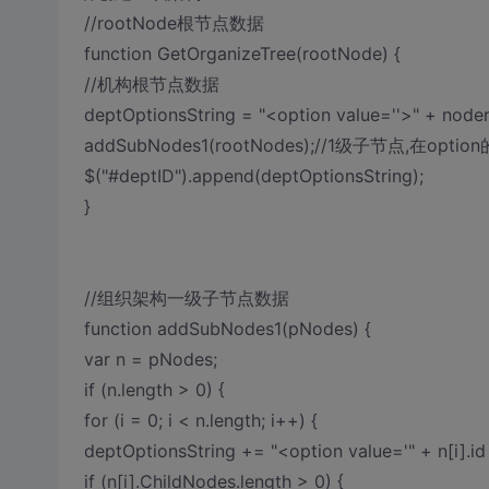
//rootNode根节点数据
function GetOrganizeTree(rootNode) {
//机构根节点数据
deptOptionsString = "<option value=''>" + node
addSubNodes1(rootNodes);//1级子节点,在
$("#deptID").append(deptOptionsString);
}
//组织架构一级子节点数据
function addSubNodes1(pNodes) {
var n = pNodes;
if (n.length > 0) {
for (i = 0; i < n.length; i++) {
deptOptionsString += "<option value='" + n[i].id 
if (n[i].ChildNodes.length > 0) {