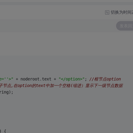
切换为时间
发表回
e=''>"
 + noderoot.text + 
"</option>"
; 
//根节点option
级子节点,在option的text中加一个空格(缩进）显示下一级节点数据
ring);
) {