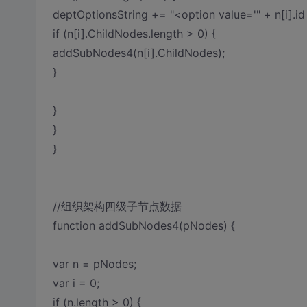
deptOptionsString += "<option value='" + n[i].i
if (n[i].ChildNodes.length > 0) {
addSubNodes4(n[i].ChildNodes);
}
}
}
}
//组织架构四级子节点数据
function addSubNodes4(pNodes) {
var n = pNodes;
var i = 0;
if (n.length > 0) {