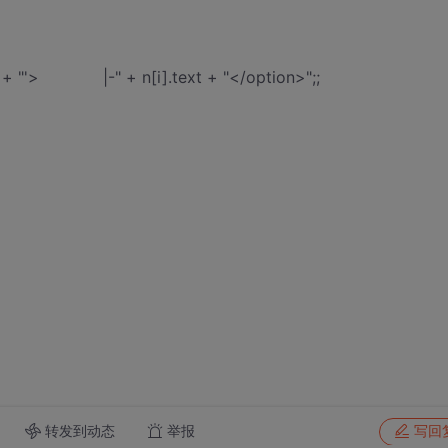
id + "'> |-" + n[i].text + "</option>";;
转发到动态
举报
写回