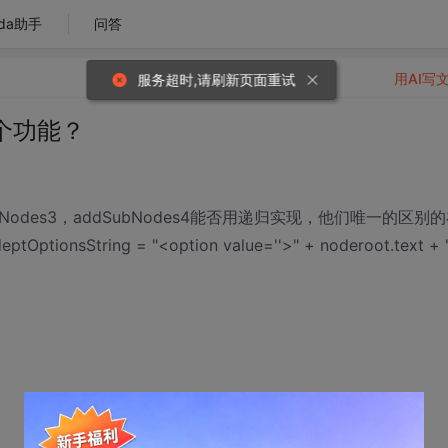
da助手
问答
用AI写
服务超时,请刷新页面重试
这个功能？
dSubNodes3，addSubNodes4能否用递归实现，他们唯一的区别
String = "<option value=''>" + noderoot.text + 