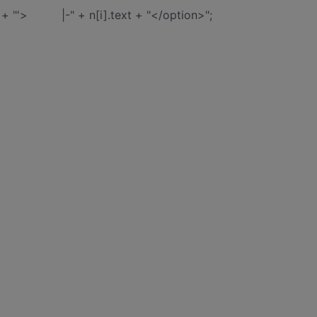
d + "'> |-" + n[i].text + "</option>";