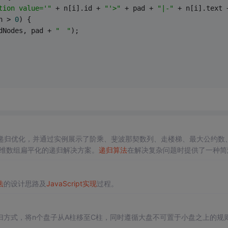
tion value='"
 + n[i].id + 
"'>"
 + pad + 
"|-"
 + n[i].text 
h > 
0
) {
ildNodes, pad + 
"　"
);
递归优化，并通过实例展示了阶乘、斐波那契数列、走楼梯、最大公约数
多维数组扁平化的递归解决方案。
递归算法
在解决复杂问题时提供了一种简
法
的设计思路及
JavaScript
实现
过程。
方式，将n个盘子从A柱移至C柱，同时遵循大盘不可置于小盘之上的规