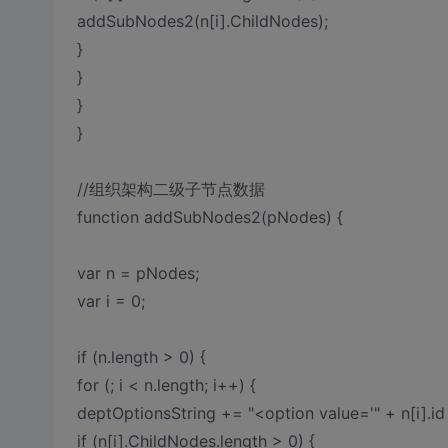
addSubNodes2(n[i].ChildNodes);
}
}
}
}
//组织架构二级子节点数据
function addSubNodes2(pNodes) {
var n = pNodes;
var i = 0;
if (n.length > 0) {
for (; i < n.length; i++) {
deptOptionsString += "<option value='" + n[i].id
if (n[i].ChildNodes.length > 0) {