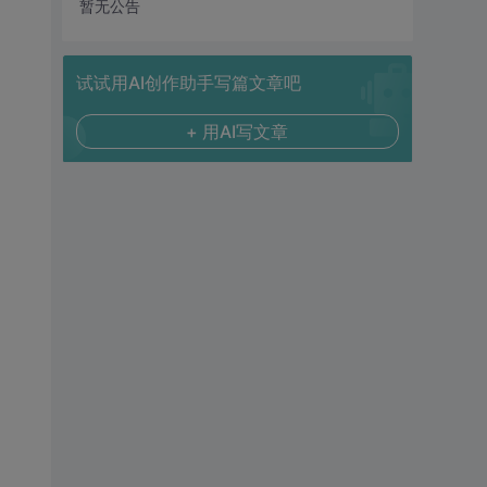
暂无公告
试试用AI创作助手写篇文章吧
+ 用AI写文章