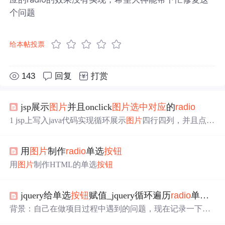
个问题
给本帖投票
143
回复
打赏
jsp展示
图片
并且onclick
图片
选中
对应
的
radio
1 jsp上写入java代码实现循环展示
图片
四行四列，并且点击
图片
触发
选中
radio
，建议
图片
处理成大小一样的。 <table i
d="table3"> <% for(int i=1; i<5; i++){ %> <tr> ...
用
图片
制作
radio
单选
按钮
用
图片
制作HTML的单选
按钮
jquery给单选
按钮
赋值_jquery循环遍历
radio
单选
按
背景：自己在做项目过程中遇到的问题，现在记录一下。
需求：在ajax获取后台数据的之后，需要根据获取的数据