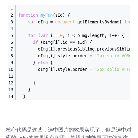
function
myFun
(
sId
) 
{
var
 oImg = 
document
.getElementsByName(
'img'
)
for
 (
var
 i = 
0
; i < oImg.length; i++) {
if
 (oImg[i].id == sId) {
        oImg[i].previousSibling.previousSibling.
        oImg[i].style.border = 
'2px solid #08C'
;
      } 
else
 {
        oImg[i].style.border = 
'2px solid #FFFFF
      }
    }
  }
核心代码是这些，选中图片的效果实现了，但是选中对
应的radio的效果没有实现，希望大神能帮下忙修复这