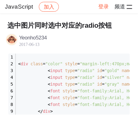
JavaScript
登录
频道
加入
帖子详情
社区
JavaScript
选中图片同时选中对应的radio按钮
Yeonho5234
2017-06-13
<
div
class
=
"color"
style
=
"margin-left:470px;marg
<
input
type
=
"radio"
id
=
"gold"
name
=
"
<
input
type
=
"radio"
id
=
"silver"
name
<
input
type
=
"radio"
id
=
"gray"
name
=
"
<
font
style
=
"font-family:Arial, Helv
<
font
style
=
"font-family:Arial, Helv
<
font
style
=
"font-family:Arial, Helv
</
div
>