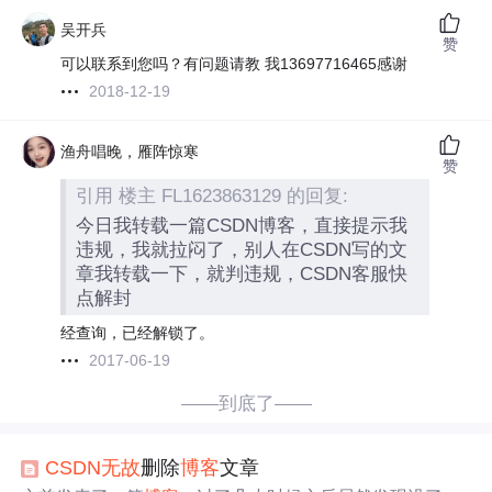
吴开兵
赞
可以联系到您吗？有问题请教 我13697716465感谢
2018-12-19
渔舟唱晚，雁阵惊寒
赞
引用 楼主 FL1623863129 的回复:
今日我转载一篇CSDN博客，直接提示我
违规，我就拉闷了，别人在CSDN写的文
章我转载一下，就判违规，CSDN客服快
点解封
经查询，已经解锁了。
2017-06-19
——到底了——
CSDN
无故
删除
博客
文章