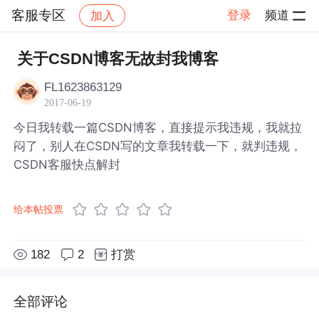
客服专区
登录
频道
加入
帖子详情
社区
客服专区
关于CSDN博客无故封我博客
FL1623863129
2017-06-19
今日我转载一篇CSDN博客，直接提示我违规，我就拉
闷了，别人在CSDN写的文章我转载一下，就判违规，
CSDN客服快点解封
给本帖投票
182
2
打赏
全部评论