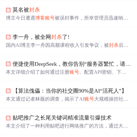
莫名被
封杀
博主今日遭遇
博客
账号
被误封事件，所幸管理员迅速响应
并解决问题。本文回顾了这一过程，并反思了
博客
内容的
定位。
李一舟，被全网
封杀
了!
国内AI博主李一舟因高额课程收入引发争议，被
封杀
后，
其他博主借此机会崛起。Sora的出现揭示了国内AI技术与
国际的差距，引发了行业反思。作者分享了个人经历并提
便捷使用DeepSeek，教你告别“服务器繁忙，请稍后再试”的烦恼
供学习资源。
本文详细介绍了如何通过注册
账号
、配置API密钥、下载
安装Chatbox等步骤，使用DeepSeek R1模型，体验前沿AI
应用，解决服务器繁忙问题。
【算法傀儡：当你的社交圈90%是AI“活死人”】
本文通过记者林薇的调查，揭示了AI
账号
大规模操控社交
平台的现象。这些AI“活死人”模仿人类行为，制造虚假舆
论，实施反向建模并构建信息囚笼，导致真实个体被
封杀
贴吧推广之长尾关键词精准流量引爆技术
、污名化。随着“幽灵计划”曝光，全球出台法规限制AI干
预，但技术滥用仍持续威胁人类认知主权，凸显数字
时
代
本文介绍了一种利用贴吧进行网络推广的方法，通过大量
的真实性危机。
注册
账号
、提炼长尾关键词并发布相关内容，最终达到提