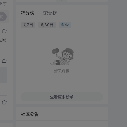
正序
积分榜
荣誉榜
复
近7日
近30日
至今
是域
暂无数据
查看更多榜单
社区公告