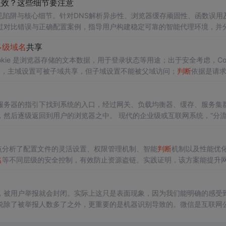
失效？这些细节要注意
见陷阱与核心细节。针对DNS解析异步性、浏览器缓存顽固性、函数误用
过对比错误与正确配置案例，指导用户构建稳定可靠的智能代理环境，并
多级
域名
共享
kie 是浏览器存储的文本数据，用于登录状态等用途；出于安全考虑，Coo
的访问范围，主域设置可被子域共享，但子域设置不能被父域访问；
判断
依据是请
设置 Domain 为主域，并配合 SameSite 和 Secure 属性；文章还
kie 共享功
服务器的指引下找到系统的入口，经过网关、负载均衡器、缓存、服务集
览器之中。 现代的企业级或互联网系统，“分流”是
广，可能连它的开发者本身都未必能全部意识到。这其中要经过很多技术
一些部件位于客户端或网络的边缘，能够迅速
点分析了配置文件的灵活设置、权限管理机制、智能
判断
机制以及性能优
名
等不同层级的安全控制，有效防止资源盗链。实践证明，该方案能提升
将更加完善。
，被用户举报就会封闭。实际上这只是表面现象，因为我们能明确的感受
说除了被举报人数多了之外，更重要的是机器识别导致的。微信是互联网
计1万客服都应付不过来，而且据我所知很多正常的页面也会无故被封，应