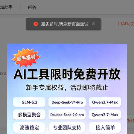
da助手
问答
用AI写
服务超时,请刷新页面重试
example.com，或者是example.com。
转发到动态
举报
写回