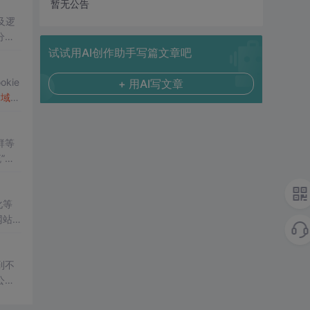
暂无公告
及逻
分享
试试用AI创作助手写篇文章吧
kie
+ 用AI写文章
求
域名
指出
群等
部
化等
网站
到不
公
该是