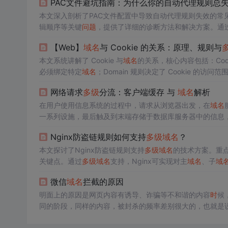
PAC文件避坑指南：为什么你的自动代理规则总
本文深入剖析了PAC文件配置中导致自动代理规则失效的常
辑顺序等关键
问题
，提供了详细的诊断方法和解决方案。通
了企业级PAC文件的优化策略与实战案例。
【Web】
域名
与 Cookie 的关系：原理、规则与
本文系统讲解了 Cookie 与
域名
的关系，核心内容包括：Coo
必须绑定特定
域名
；Domain 规则决定了 Cookie 
是否以 Cookie 的 Domain 结尾，与
域名
级数无关；跨子域共享需
网络请求
多级
分流：客户端缓存 与
域名
解析
了常见错误及解决方案，帮助开发者正确使用
多级
域名
Coo
在用户使用信息系统的过程中，请求从浏览器出发，在
域名
一系列设施，最后触及到末端存储于数据库服务器中的信息，然后逐级返回到用户的浏
必须要考虑的设计，分流所使用手段数量之多、涉及场景之
Nginx防盗链规则如何支持
多级
域名
？
件。作为系统的设计者，我们应该意识到不同的设施、部件在系统中有各自不同的价值。 有
响应用户的请求，避
本文探讨了Nginx防盗链规则支持
多级
域名
的技术方案。重
关键点。通过
多级
域名
支持，Nginx可实现对主
域名
、子
域
安全性和响应速度，未来随着技术发展，Nginx防盗链功能
微信
域名
拦截的原因
明面上的原因是网页内容有诱导、诈骗等不和谐的内容
时
候
同的阶段，同样的内容，被封杀的频率差别很大的，也就是
司，如果用大量客户来人工
判断
是否封杀这成本太大了，估