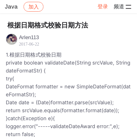
Java
登录
频道
加入
帖子详情
社区
Java
根据日期格式校验日期方法
Arlen113
2017-06-22
1.根据日期格式校验日期
private boolean validateDate(String srcValue, String
dateFormatStr) {
try{
DateFormat formatter = new SimpleDateFormat(dat
eFormatStr);
Date date = (Date)formatter.parse(srcValue);
return srcValue.equals(formatter.format(date));
}catch(Exception e){
logger.error("-----validateDateAward error:",e);
return false;