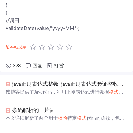
}
}
//调用
validateDate(value,"yyyy-MM");
给本帖投票
323
回复
打赏
java正则表达式整数_java正则表达式验证整数、浮点数和
该博客提供了Java代码，利用正则表达式进行数据
格式
校
验
。包含检查
日期
格式
的
方法
，以及检查整数和浮点数的
方法
，可根据不同类型（如非负、正、非正、负等）进行
条码解析的一片js
校验
，返回布尔值判断
格式
是否正确。
本文详细解析了两个用于
校验
特定
格式
代码的函数，包括
HIBC码
校验
和Other码
校验
，以及如何从批次码中提取信
息，时间类型字段的截取，和根据
日期
格式
格式
化
日期
的