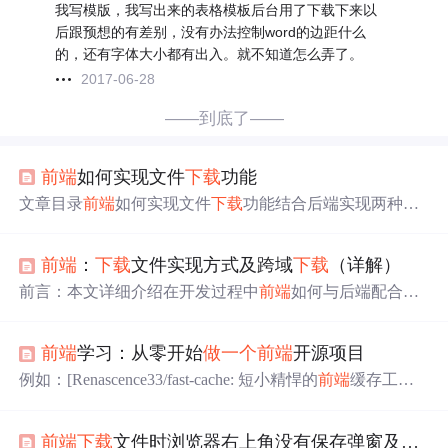
我写模版，我写出来的表格模板后台用了下载下来以
后跟预想的有差别，没有办法控制word的边距什么
的，还有字体大小都有出入。就不知道怎么弄了。
2017-06-28
——到底了——
前端
如何实现文件
下载
功能
文章目录
前端
如何实现文件
下载
功能结合后端实现两种实
现方式第一种、直接
下载
服务器的静态资源第二种、
前端
传参，后端生成文件实现思路：优缺点优点缺点纯
前端
实
前端
：
下载
文件实现方式及跨域
下载
（详解）
现数据来源实现思路第一步、将数据生成对应得`data:URL
s`或`blob:URL`生成`data:URLs`生成`BlobURLs`第二步、处
前言：本文详细介绍在开发过程中
前端
如何与后端配合实
理
下载
（或叫导出）方式优缺点优点缺点
前端
如何实现文
现文件
下载
至本地，并详细说明特殊格式文件如何处理。
件
下载
功能 对于如何实现文件
下载
功能，根据实现的技
如果你是一名
前端
开发者，恰好
需要
实现后端文件
下载
至
术...
前端
学习：从零开始
做
一个
前端
开源项目
本地的需求，那么恭喜你本篇文章一定会帮到你！ 需求：
实现二进制
下载
、URL
下载
、跨域
下载
后端：Spring
前端
例如：[Renascence33/fast-cache: 短小精悍的
前端
缓存工
：Vue 要点：后端返回文件流还是URL
下载
地址？ 一、解
具，防止内存“侧漏" (github.com)](https://github.com/Renasce
析：二进制式
下载
流程：后端返回二进制文件流的情况
nce33/fast-cache “Renascence33/fast-cache: 短小精悍的
前端
下，我们
前端
需要
...
前端
下载
文件时浏览器右上角没有保存弹窗及显示进度，
缓存工具，防止内存“侧漏” (github.com)")拉取和推送：使