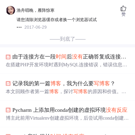
渔舟唱晚，雁阵惊寒
赞
请您清除浏览器缓存或者换一个浏览器试试
2017-06-29
——到底了——
由于连接方在一段
时间
后
没有
正确答复或连接的主机
在搭建PHP开发环境时遇到MySQL连接错误，错误信息显
示由于连接方在一段
时间
后
没有
正确答复或连接的主机
没
有
反应
。通过检查数据库服务、端口监听状态以及hosts文
记录我的第一篇
博客
，我为什么要
写
博客
？
件，发现hosts文件中localhost被注释，取消注释后解决了P
HP无法连接MySQL的问题。
本文回顾作者第一篇
博客
，探讨
写
博客
的原因和价值。
写
博客
可重新认识自己、提供学习动力、提高表达能力、分
享知识、找到同好、记录成长等，还能带来讨论反思、发
Pycharm 上添加用conda创建的虚拟环境
没有
反应
现新世界等好处，长期的价值
博客
也是了解自己的窗口。
博主此前用Virtualenv创建虚拟环境，后尝试用conda创建并
在Pycharm添加，点击添加无
反应
。查看日志发现问题常
见，按文章方法删除jdk.table.xml文件仍未解决。最后直接