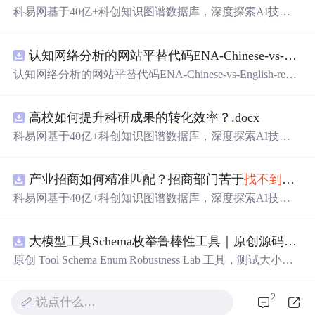
科易网基于40亿+科创知识图谱数据库，深度探索AI技术
在技术转移、成果转化、技术经纪、知识产权、产业创
新、科技招商等垂直领域的多样化应用场景，研究科技创
认知网络分析的网站平替代码ENA-Chinese-vs-English-reproducible.zip
新领域的AI+数智化解决方案，推动科技创新与产业创新
智能化发展。
认知网络分析的网站平替代码ENA-Chinese-vs-English-repro
ducible.zip
高校如何提升科研成果的转化效率？.docx
科易网基于40亿+科创知识图谱数据库，深度探索AI技术
在技术转移、成果转化、技术经纪、知识产权、产业创
新、科技招商等垂直领域的多样化应用场景，研究科技创
产业招商如何精准匹配？招商部门苦于
找
不到
符合
新领域的AI+数智化解决方案，推动科技创新与产业创新
智能化发展。
科易网基于40亿+科创知识图谱数据库，深度探索AI技术
在技术转移、成果转化、技术经纪、知识产权、产业创
新、科技招商等垂直领域的多样化应用场景，研究科技创
大模型工具Schema枚举鲁棒性工具｜原创源码+测试+离线报告
新领域的AI+数智化解决方案，推动科技创新与产业创新
智能化发展。
原创 Tool Schema Enum Robustness Lab 工具，测试大小
写、别名、未知枚举、空值与多语言取值对工具参数校验
和修复的影响。压缩包包含完整源码、3 项自动化测试、
2
说点什么…
可复现合成示例、离线 HTML/JSON/SVG 报告、1080×720