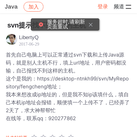
Java
登录
频道
加入
帖子详情
社区
Java
服务超时,请刷新
svn提示找不到这样的主机
页面重试
LibertyQ
2017-06-29
首先自己电脑上可以正常通过svn下载和上传Java源
码，就是别人主机不行，填上url地址，用户密码都没
输，自己报找不到这样的主机。
这个是我的：https://desktop-ntnkh99/svn/MyRepo
sitory/fengcheng地址；
我本来想改成ip地址的，但是我不知ip该填什么，填自
己本机ip地址会报错，顺便填一个上传不了，已经弄了
2天了，求大神帮帮忙
在线等，联系qq：920277862