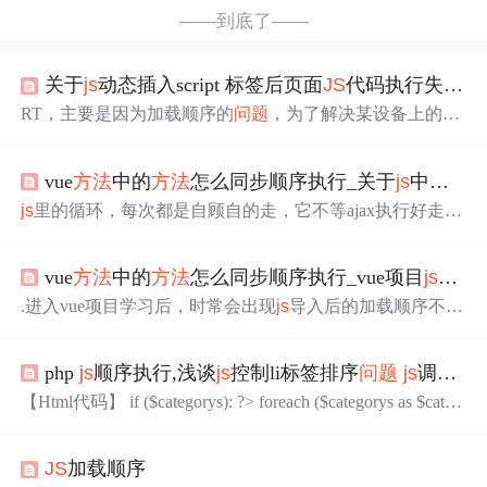
——到底了——
关于
js
动态插入script 标签后页面
JS
代码执行失败的解决
RT，主要是因为加载顺序的
问题
，为了解决某设备上的
JS
缓存导致修改文件不能及时更新
问题
以及方便
JS
管理，我
采用了如下代码进行
JS
动态插入 var t = Math.random(); var
vue
方法
中的
方法
怎么同步顺序执行_关于
js
中循环遍历中顺序执行ajax的
js
_path = "./
js
/"; function load
JS
(script){ var src =
js
_path + scr
ipt +'?r='+t ; var scrip
js
里的循环，每次都是自顾自的走，它不等ajax执行好走完
到success代码，就继续循环下一条数据了，这样数据就全
乱了。后来，想到试试ajax里async这个属性，async默认是t
vue
方法
中的
方法
怎么同步顺序执行_vue项目
js
导入
rue，即为异步方式，那我改为false同步,这里主要讲解的是
vue中的循环遍历中ajax执行
问题
。在
方法
前加async，在接
.进入vue项目学习后，时常会出现
js
导入后的加载顺序不当
口名前加await，这样就不会是异步调用，这样就会执行完
的报错，本文主要和大家分享vue项目
js
导入加载顺序详
一次ajax后才继续执行下一次循环...
解，希望能帮助到大家。在引入的
js
中:var block = documen
php
js
顺序执行,浅谈
js
控制li标签排序
问题
js
调用php函数的
t.getElementById("block");// 绑定touchstart事件block.addEven
tListener("touchstart", function(e) {});2.由于界面是由上自...
【Html代码】 if ($categorys): ?> foreach ($categorys as $categ
ory):?> echo $category->name?> endforeach;?> else: ?>暂时没
有设置 endif; ?>【
js
代码】require(["jquery","jqueryui"],functi
JS
加载顺序
on($) {var...