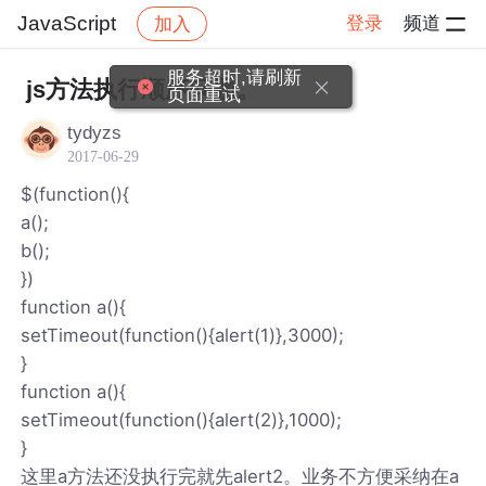
JavaScript
登录
频道
加入
帖子详情
社区
JavaScript
服务超时,请刷新
js方法执行顺序问题。
页面重试
tydyzs
2017-06-29
$(function(){
a();
b();
})
function a(){
setTimeout(function(){alert(1)},3000);
}
function a(){
setTimeout(function(){alert(2)},1000);
}
这里a方法还没执行完就先alert2。业务不方便采纳在a