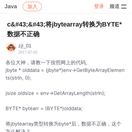
Java
登录
频道
加入
帖子详情
社区
Java
c&#43;&#43;将jbytearray转换为BYTE*
数据不正确
zjl_01
2017-07-01
各位大神，请教一下按照网上的代码,
jbyte * olddata = (jbyte*)env->GetByteArrayElemen
ts(strIn, 0);
jsize oldsize = env->GetArrayLength(strIn);
BYTE* bytearr = (BYTE*)olddata;
将jbytearray类型转换为byte*后，数据不正确，这个
怎么解决？