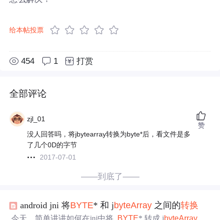
给本帖投票
454
1
打赏
全部评论
zjl_01
赞
没人回答吗，将jbytearray转换为byte*后，看文件是多
了几个0D的字节
2017-07-01
——到底了——
android jni 将
BYTE
* 和 j
byte
Array
之间的
转换
今天，简单讲讲如何在jni中将
BYTE
* 转成 j
byte
Array
。