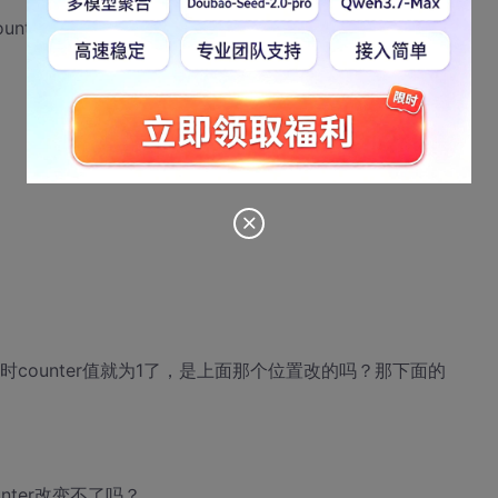
0].counter==1，counter变为1吗？
进来时counter值就为1了，是上面那个位置改的吗？那下面的
unter改变不了吗？