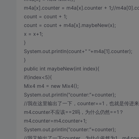
m4a[x].counter = m4a[x].counter + 1;//m4a[
count = count + 1;
count = count + m4a[x].maybeNew(x);
x = x+1;
}
System.out.println(count+" "+m4a[1].counter);
}
public int maybeNew(int index){
if(index<5){
Mix4 m4 = new Mix4();
System.out.println("counter:"+counter);
//我在这里输出了一下，counter==1，也就是传
m4.counter不应该==2吗，为什么仍然==1？
m4.counter=m4.counter+1;
System.out.println("counter:"+counter);
//我又输出了一下counter，为什么依然为1，m4.co