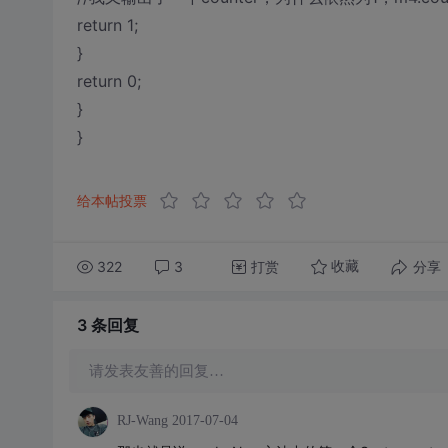
return 1;
}
return 0;
}
}
给本帖投票
322
3
打赏
分享
收藏
3 条
回复
请发表友善的回复…
RJ-Wang
2017-07-04