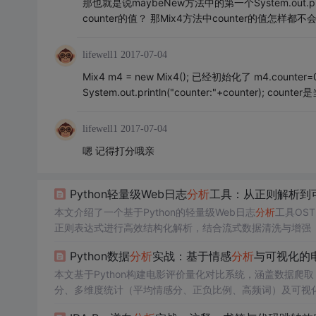
那也就是说maybeNew方法中的第一个System.out.print
counter的值？ 那Mix4方法中counter的值怎样都
lifewell1
2017-07-04
Mix4 m4 = new Mix4(); 已经初始化了 m4.counte
System.out.println("counter:"+counter);
lifewell1
2017-07-04
嗯 记得打分哦亲
Python轻量级Web日志
分析
工具：从正则解析到
本文介绍了一个基于Python的轻量级Web日志
分析
工具OST
正则表达式进行高效结构化解析，结合流式数据清洗与增强（IP过
统计、热门URL识别、错误码聚合及慢请
求
分析
。支持命令行
Python数据
分析
实战：基于情感
分析
与可视化的
存占用与模块化扩展能力。
本文基于Python构建电影评价量化对比系统，涵盖数据爬取
分、多维度统计（平均情感分、正负比例、高频词）及可视化
性及工程化建议，如配置管理、日志记录与模块化设计。