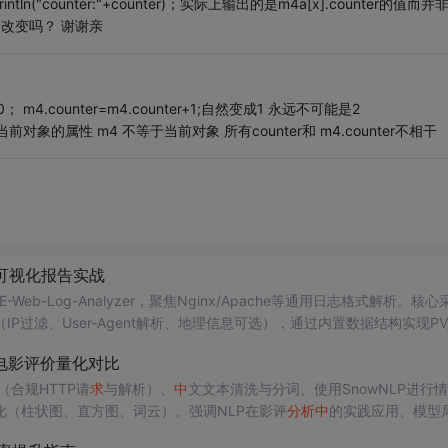
ln("counter:"+counter)；实际上输出的是m4a[x].counter的值而并
不会改变吗？ 谢谢亲
r=0； m4.counter=m4.counter+1;自然变成1 永远不可能是2
 counter是当前对象的属性 m4 不等于当前对象 所有counter和 m4.counter不相干
可视化报告实战
E-Web-Log-Analyzer，聚焦Nginx/Apache等通用日志格式解析。核心
滤、User-Agent解析、地理信息可选），通过内置数据结构实现PV/
运行、HTML可视化报告（集成Chart.js）和JSON
输出
，强调零依赖、
电影评价量化对比
（合规HTTP请
求
与解析）、
中
文文本清洗与分词、使用SnowNLP进行
（柱状图、直方图、词云）。强调NLP在影评
分析
中
的实践应用、模型