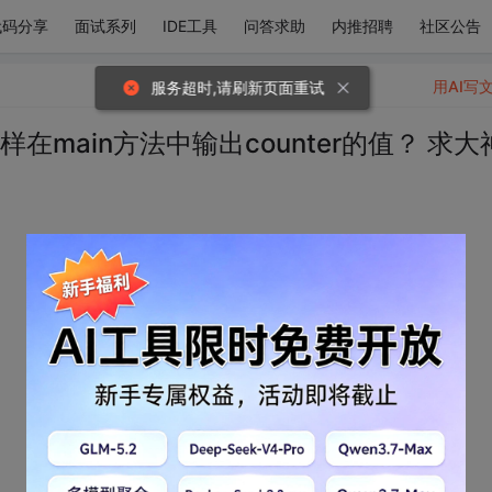
代码分享
面试系列
IDE工具
问答求助
内推招聘
社区公告
用AI写
服务超时,请刷新页面重试
怎样在main方法中输出counter的值？ 求大