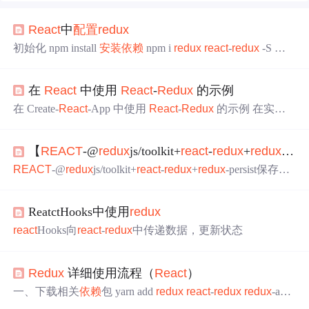
React
中
配置
redux
初始化 npm install
安装
依赖
npm i
redux
react
-
redux
-S 项
目
目录
import
React
from '
react
'; import
React
DOM from '
re
act
-dom'; import './index.css'; import App from './App'; import re
在
React
中使用
React
-
Redux
的示例
portWebVitals from './reportWebVitals'; import {...
在 Create-
React
-App 中使用
React
-
Redux
的示例 在实现
这个例子之前，请先去官网查看基本概念和
redux
的要
素。
安装
npm i
redux
react
-
redux
--save
配置
我们需要手
【
REACT
-@
redux
js/toolkit+
react
-
redux
+
redux
-pe
动新建 状态管理的
目录
，一般情况下，我们会在 src 下新
建一个store 的文件夹，来管理状态。 // store/reducer.js // 默
REACT
-@
redux
js/toolkit+
react
-
redux
+
redux
-persist保存状
认状态 const defaultState = { count: 0 }; // 用 reducer 来处理
态
具体想要操作
ReatctHooks中使用
redux
react
Hooks向
react
-
redux
中传递数据，更新状态
Redux
详细使用流程（
React
）
一、下载相关
依赖
包 yarn add
redux
react
-
redux
redux
-acti
ons
redux
-logger
redux
-saga
依赖
包说明：
redux
：
redux
状