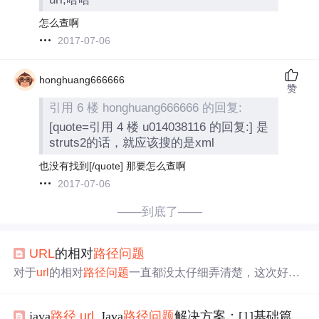
怎么查啊
2017-07-06
honghuang666666
赞
引用 6 楼 honghuang666666 的回复:
[quote=引用 4 楼 u014038116 的回复:] 是
struts2的话，就应该搜的是xml
也没有找到[/quote] 那要怎么查啊
2017-07-06
——到底了——
URL
的相对
路径
问题
对于
url
的相对
路径
问题
一直都没太仔细弄清楚，这次好好
的查了一下：在rfc1630中有这样一段话：The rules for the u
se of a partial name relative to the URI of the context are: If the s
java
路径
url
_Java
路径
问题
解决方案：[1]基础篇
cheme parts are different, the whole absolute URI must