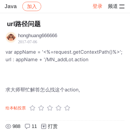
Java
登录
频道
加入
帖子详情
社区
Java
url路径问题
honghuang666666
2017-07-06
var appName = '<%=request.getContextPath()%>';
url : appName + '/MN_addLot.action
求大师帮忙解答怎么找这个action,
给本帖投票
988
11
打赏