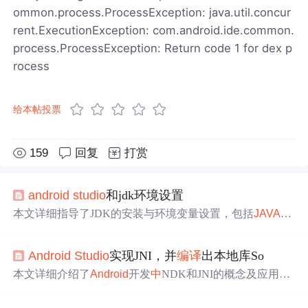
ommon.process.ProcessException: java.util.concur
rent.ExecutionException: com.android.ide.common.
process.ProcessException: Return code 1 for dex p
rocess
给本帖投票
159
回复
打赏
android
studio
和jdk环境设置
本文详细指导了JDK的安装与环境变量设置，包括
JAVA
_H
OME、classpath和path的配置，以及通过检查命令行标志验
证安装。同时介绍了
Android
Studio
的下载和环境同步设
Android
Studio
实现JNI，并
编译
出本地库So
置，解决
编译
问题。
本文详细介绍了
Android
开发
中
NDK和JNI的概念及应用场
景，包括如何使用NDK开发C/C++动态库并集成到
Android
项目
中
，以及如何通过JNI实现
Java
与C/C++代码的交互。