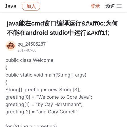
Java
登录
频道
加入
帖子详情
社区
Java
java能在cmd窗口编译运行&#xff0c;为何
不能在android studio中运行&#xff1f;
qq_24505287
2017-07-06
public class Welcome
{
public static void main(String[] args)
{
String[] greeting = new String[3];
greeting[0] = "Welcome to Core Java";
greeting[1] = "by Cay Horstmann";
greeting[2] = "and Gary Cornell";
for (String g : greeting)