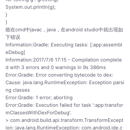
System.out.println(g);
}
}
能在cmd中javac，java，在android studio中就出现如
下错误
Information:Gradle: Executing tasks: [:app:assembl
eDebug]
Information:2017/7/6 17:15 - Compilation complete
d with 3 errors and 0 warnings in 9s 386ms
Error:Gradle: Error converting bytecode to dex:
Cause: java.lang.RuntimeException: Exception parsi
ng classes
Error:Gradle: 1 error; aborting
Error:Gradle: Execution failed for task ':app:transfor
mClassesWithDexForDebug'.
> com.android.build.api.transform.TransformExcept
ion: java.lang.RuntimeException: com.android.ide.c