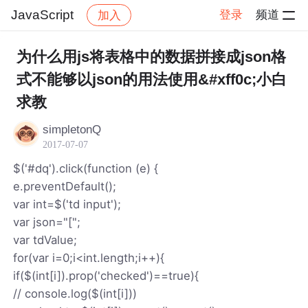
JavaScript
登录
频道
加入
帖子详情
社区
JavaScript
为什么用js将表格中的数据拼接成json格
式不能够以json的用法使用&#xff0c;小白
求教
simpletonQ
2017-07-07
$('#dq').click(function (e) {
e.preventDefault();
var int=$('td input');
var json="[";
var tdValue;
for(var i=0;i<int.length;i++){
if($(int[i]).prop('checked')==true){
// console.log($(int[i]))