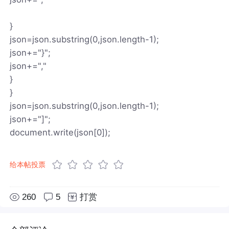
}
json=json.substring(0,json.length-1);
json+="}";
json+=","
}
}
json=json.substring(0,json.length-1);
json+="]";
document.write(json[0]);
给本帖投票
260
5
打赏