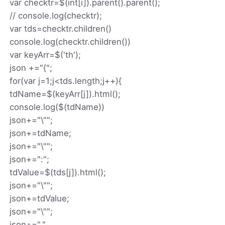
var checktr=$(int[i]).parent().parent();
// console.log(checktr);
var tds=checktr.children()
console.log(checktr.children())
var keyArr=$('th');
json +="{";
for(var j=1;j<tds.length;j++){
tdName=$(keyArr[j]).html();
console.log($(tdName))
json+="\"";
json+=tdName;
json+="\"";
json+=":";
tdValue=$(tds[j]).html();
json+="\"";
json+=tdValue;
json+="\"";
json+=","