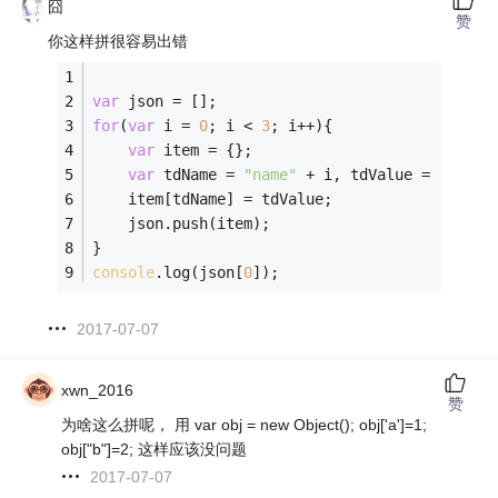
囧
赞
你这样拼很容易出错
var
 json = [];
for
(
var
 i = 
0
; i < 
3
; i++){
var
 item = {};
var
 tdName = 
"name"
 + i, tdValue = 
"value
	item[tdName] = tdValue;
	json.push(item);
}
console
.log(json[
0
]);
2017-07-07
xwn_2016
赞
为啥这么拼呢， 用 var obj = new Object(); obj['a']=1;
obj["b"]=2; 这样应该没问题
2017-07-07