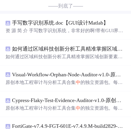
——到底了——
手写数字识别系统.doc【GUI设计Matlab】
资 源 简 介 手写数字识别系统，非常好的啊!带有GUI界
面，
使用
方便! 详 情 说 明 用这个手写数字识别系统，你可
以轻松地识别手写数字。这个系统不仅功能强大，而且还
如何通过区域科技创新分析工具精准掌握区域创新要素分布与产业链融合现状？.docx
带有直观的图形用户界面（GUI），非常容易
使用
。你只
需要将手写数字输入系统，它将立即给出准确的识别结
如何通过区域科技创新分析工具精准掌握区域创新要素分
果。这个系统可以在各种场景
中
使用
，无论是学校、工作
布与产业链融合现状？
还是日常生活，都能为你提供快速和准确的识别服务。它
是一个非常方便和实用的工具，你一定会喜欢它的！
Visual-Workflow-Orphan-Node-Auditor-v1.0-原创源码与文档.zip
原创本地工程审计与分析工具合集
中
的独立资源包。每个
ZIP包含完整源码、3项自动化测试、可复现合
成
示例、离
线HTML、
JS
ON
与SVG报告、1080×720真实运行效果
Cypress-Flaky-Test-Evidence-Auditor-v1.0-原创源码与文档.zip
图、README、运行说明、功能清单、MIT License及原创
与授权声明。解压后进入project目录，执行npm test验证算
原创本地工程审计与分析工具合集
中
的独立资源包。每个
法，执行npm run report生
成
报告，也可通过本地静态服务
ZIP包含完整源码、3项自动化测试、可复现合
成
示例、离
器打开网页。运行时零第三方依赖，不包含热点产品或开
线HTML、
JS
ON
与SVG报告、1080×720真实运行效果
源项目源码、Logo、官方截图、论文、生产日志或其他受
FortiGate-v7.4.9-FGT-601E-v7.4.9.M-build2829-FORTINET.out
图、README、运行说明、功能清单、MIT License及原创