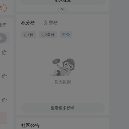
复
积分榜
荣誉榜
正序
近7日
近30日
至今
复
暂无数据
查看更多榜单
社区公告