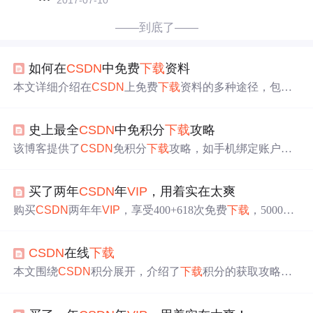
——到底了——
如何在
CSDN
中免费
下载
资料
本文详细介绍在
CSDN
上免费
下载
资料的多种途径，包括
手机绑定账户、完成任务、上传资源、评论资源、成为
VI
P
会员、论坛积分兑换及举报违规资源等方法，帮助用户
史上最全
CSDN
中免积分
下载
攻略
有效积累
下载
积分。
该博客提供了
CSDN
免积分
下载
攻略，如手机绑定账户、
完成任务、上传资源、评论资源、成为
VIP
、兑换积分、
举报违规资源等获取积分的方法。还介绍了博客积分规
买了两年
CSDN
年
VIP
，用着实在太爽
则，包括发布文章、被评论、阅读量、投票等的积分计算
方式及相关限制。
购买
CSDN
两年年
VIP
，享受400+618次免费
下载
，5000
+精品课程与1000+电子书免费阅读，还有博客自定义域
名、原创保护等特权。无论是资源获取还是学习提升，都
CSDN
在线
下载
是程序员的不错选择。
本文围绕
CSDN
积分展开，介绍了
下载
积分的获取攻略，
如手机绑定、完成任务、上传资源、评论资源等，还说明
了论坛可用分兑换
下载
分等方式。同时阐述了博客积分规