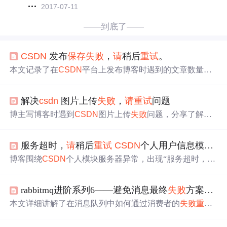
2017-07-11
——到底了——
CSDN
发布
保存
失败
，
请
稍后
重试
。
本文记录了在
CSDN
平台上发布博客时遇到的文章数量限
制问题。作者尝试清除缓存及更换浏览器等方法未果，最
终发现是因为达到了平台每日允许发布文章的数量上限。
解决
csdn
图片上传
失败
，
请
重试
问题
博主写博客时遇到
CSDN
图片上传
失败
问题，分享了解决
办法。先清除缓存并进行ping测试，若有问题用在线ping网
站检测；没问题仍无法上传则刷新dns。还可检查浏览器插
服务超时，
请
稍后
重试
CSDN
个人用户信息模块服务器故障排查与处理
件，重启电脑。若都不行，可在
CSDN
个人中心提交工单
并附上相关截图等信息。
博客围绕
CSDN
个人模块服务器异常，出现“服务超时，
请
稍后
重试
”情况展开。经检查服务未发现问题，但日志报50
4错误。最终发现是负载均衡2.0版本刷新权重值存在信息
rabbitmq进阶系列6——避免消息最终
失败
方案3——消费者的 本地
延迟差，在后台资源稀缺等情况时，可能炸掉服务器节
点，导致大量超时。
本文详细讲解了在消息队列中如何通过消费者的
失败
重试
机制避免消息最终
失败
，探讨了使用Spring提供的本地
重
试
机制来替代无限requeue策略，确保消息能够被正确消