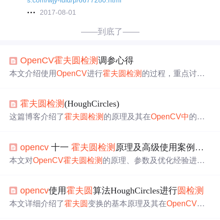
s.com/wjy-lulu/p/6677280.html
2017-08-01
——到底了——
OpenCV
霍夫
圆
检测
调参心得
本文介绍使用
OpenCV
进行
霍夫
圆
检测
的过程，重点讨论
如何通过调整参数找到特定目标。作者分享了从
霍夫
圆
检
测
到后续特殊点定位的经验，并探讨了多种实现方案。
霍夫
圆
检测
(HoughCircles)
这篇博客介绍了
霍夫
圆
检测
的原理及其在
OpenCV
中
的应
用。通过霍夫变换，将平面坐标转换为极坐标来
检测
图像
中
的
圆
。代码示例展示了如何使用
OpenCV
的HoughCircles
opencv
十一
霍夫
圆
检测
原理及高级使用案例（含优化步骤）
函数，对图像进行预处理，然后
检测
并绘制出
圆
。参数如d
p、minDist、param1和param2等对
检测
效果有直接影响。
本文对
OpenCV
霍夫
圆
检测
的原理、参数及优化经验进行
分析。介绍了
霍夫
圆
检测
与霍夫变换的关系，阐述霍夫梯
度法原理、缺点及参数详情。还给出基本运行代码，并从
opencv
使用
霍夫
圆
算法HoughCircles进行
圆
检测
图像优化和
检测
参数优化两方面提出优化方案，实现复杂
背景下的
圆
检测
。
本文详细介绍了
霍夫
圆
变换的基本原理及其在
OpenCV
中
的应用。包括霍夫梯度法的具体步骤，如
圆
心和半径估计