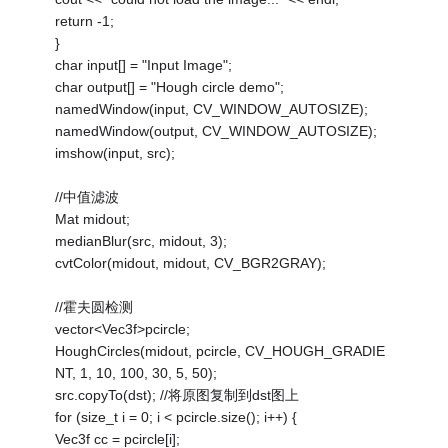
return -1;
}
char input[] = "Input Image";
char output[] = "Hough circle demo";
namedWindow(input, CV_WINDOW_AUTOSIZE);
namedWindow(output, CV_WINDOW_AUTOSIZE);
imshow(input, src);
//中值滤波
Mat midout;
medianBlur(src, midout, 3);
cvtColor(midout, midout, CV_BGR2GRAY);
//霍夫圆检测
vector<Vec3f>pcircle;
HoughCircles(midout, pcircle, CV_HOUGH_GRADIE
NT, 1, 10, 100, 30, 5, 50);
src.copyTo(dst); //将原图复制到dst图上
for (size_t i = 0; i < pcircle.size(); i++) {
Vec3f cc = pcircle[i];