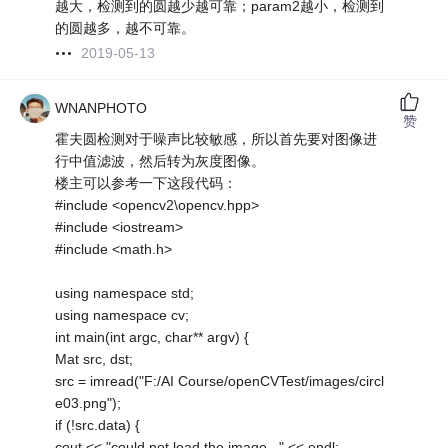
越大，检测到的圆越少越可靠；param2越小，检测到
的圆越多，越不可靠。
2019-05-13
WNANPHOTO
赞
霍夫圆检测对于噪声比较敏感，所以首先要对图像进
行中值滤波，然后转为灰度图像。
楼主可以参考一下这段代码：
#include <opencv2\opencv.hpp>
#include <iostream>
#include <math.h>
using namespace std;
using namespace cv;
int main(int argc, char** argv) {
Mat src, dst;
src = imread("F:/AI Course/openCVTest/images/circl
e03.png");
if (!src.data) {
cout << "could not load the image..." << endl;