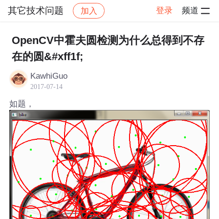
其它技术问题
登录
频道
加入
帖子详情
社区
其它技术问题
OpenCV中霍夫圆检测为什么总得到不存
在的圆&#xff1f;
KawhiGuo
2017-07-14
如题，