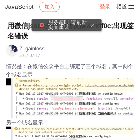
JavaScript
登录
频道
加入
帖子详情
社区
JavaScript
服务超时,请刷新
用微信jssdk分享到朋友圈&#xff0c;出现签
页面重试
名错误
Z_gainloss
2017-07-17
情况是：在微信公众平台上绑定了三个域名，其中两个
个域名显示
另一个域名显示：