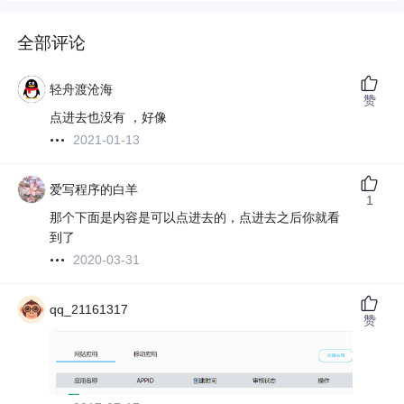
全部评论
轻舟渡沧海
赞
点进去也没有 ，好像
2021-01-13
爱写程序的白羊
1
那个下面是内容是可以点进去的，点进去之后你就看
到了
2020-03-31
qq_21161317
赞