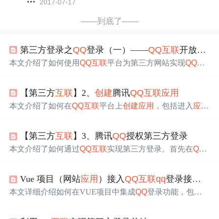
2017-07-17
——到底了——
第三方登录之
QQ
登录（一）——
QQ
互联
开放平台新建
本文介绍了如何使用
QQ
互联
平台为第三方网站实现
QQ
登
录功能。首先，需成为
QQ
互联
开发者并注册，接着申请网
站接入以获取
app
id
和
app
key
。详细步骤包括选择
QQ
登
【第三方
互联
】2、
创建
腾讯
QQ
互联
应用
录、填写网站信息、验证网站及设置回调地址。完成注册
后，可在管理中心查看
app
id
和
app
key
，为后续的网站接
本文介绍了如何在
QQ
互联
平台上
创建
应用
，包括进入
应用
入和授权处理奠定基础。
管理、选择
创建
网站
应用
、填写
应用
资料并提交审核，强
调了拥有公网服务器和备案域名的重要性。在申请过程
【第三方
互联
】3、腾讯
QQ
授权第三方登录
中，即使未通过审核也能享有测试权限。完成步骤后，将
获得
APP
ID
和
APP
Key
。
本文介绍了如何通过
QQ
互联
实现第三方登录。首先在
QQ
互联
官网获取
APP
ID
和
APP
Key
，然后配置到SpringBoot
的
app
lication.yml文件中。接着，添加Maven依赖并设置登
Vue 项目（网站
应用
）接入
QQ
互联
qq
登录接口 汇总
录按钮。在Controller中处理授权逻辑，并在授权
成功
后返
回回调地址。最后，通过网络请求方法完成授权过程。文
本文详细介绍如何在VUE项目中集成
QQ
登录功能，包括
章总结了整个流程，并邀请读者提出反馈。
申请
app
id
和
app
key
、引入JSSDK文件、自定义登录按钮
及方法、接收
QQ
返回数据等关键步骤。