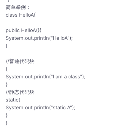
简单举例：
class HelloA{
public HelloA(){
System.out.println("HelloA");
}
//普通代码块
{
System.out.println("I am a class");
}
//静态代码块
static{
System.out.println("static A");
}
}