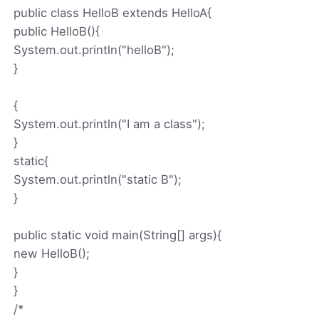
public class HelloB extends HelloA{
public HelloB(){
System.out.println("helloB");
}
{
System.out.println("I am a class");
}
static{
System.out.println("static B");
}
public static void main(String[] args){
new HelloB();
}
}
/*