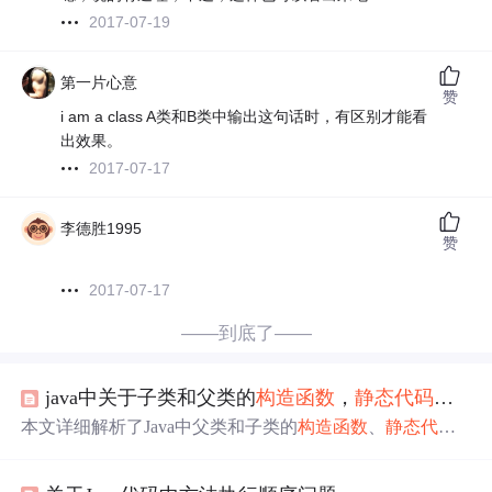
2017-07-19
第一片心意
赞
i am a class A类和B类中输出这句话时，有区别才能看
出效果。
2017-07-17
李德胜1995
赞
2017-07-17
——到底了——
java中关于子类和父类的
构造函数
，
静态
代码块
，
本文详细解析了Java中父类和子类的
构造函数
、
静态
代码
块
、
普通
代码块
、
静态
成员变量及
普通
成员变量的初始化
顺序。通过具体示例说明了不同组件的初始化过程及其
先