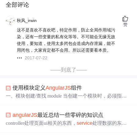
全部评论
秋风_irwin
赞
这不是喜欢不喜欢吧，特定作用，防止全局作用域污
染，还有一些变量的私有化等等。不可能会无缘无故
使用，要知道，使用太多闭包会造成内存泄漏，能不
用闭包，大家肯定都不会用。所以还需要看本质。
2017-07-22
——到底了——
使用模块定义
AngularJS
组件
一、模块创建/查找 module 当创建一个模块时，必须指定n
ame和requires参数，即使你的模块并不存在依赖 var myApp
=angular.module("exampleApp",[]); 如果没有requires参数，
angularJS
最近总结一些零碎的知识点
则为查找该模块 var myApp=angular.module("exampleApp");
二、定义
控制器
con...
controller处理页面ui相关的东西，
service
处理数据的东
西。 如果N个controller有共同的需要处理的东西，可以放
在
service
里面，也就是java
中
的抽象类。比如Log
Service