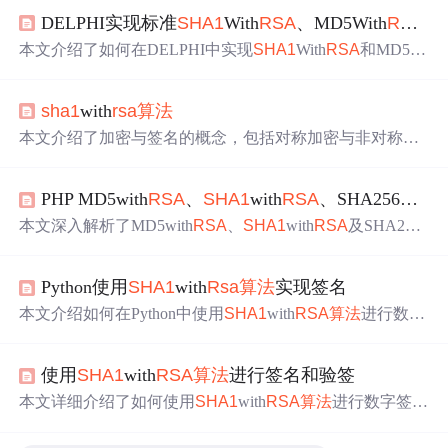
DELPHI实现标准
SHA1
With
RSA
、MD5With
RSA
算
本文介绍了如何在DELPHI中实现
SHA1
With
RSA
和MD5Wi
th
RSA
加密
算法
，包括加载私钥、进行摘要处理以及
RSA
加密的过程。通过引用相关资源和提供关键代码示例，展
sha1
with
rsa
算法
示了实现这些
算法
的具体步骤，帮助开发者解决此类问
题。
本文介绍了加密与签名的概念，包括对称加密与非对称加
密的区别，重点讨论了
RSA
算法
和
SHA1
with
RSA
数字签
名的原理。非对称加密中，
RSA
用于公钥验签和私钥解
PHP MD5with
RSA
、
SHA1
with
RSA
、SHA256with
R
密，而数字签名则确保数据完整性和发送者身份验证。还
探讨了
RSA
秘钥的pkcs1和pkcs8格式，并提供了Java.securit
本文深入解析了MD5with
RSA
、
SHA1
with
RSA
及SHA256
y包中进行签名、验签、加密和解密的操作方法。
with
RSA
三种签名
算法
的实现过程，包括如何使用私钥生
成数字签名以及如何利用公钥进行签名验证。通过PHP代
Python使用
SHA1
with
Rsa
算法
实现签名
码示例，详细展示了每种
算法
的具体操作步骤。
本文介绍如何在Python中使用
SHA1
with
RSA
算法
进行数字
签名，包括相关代码示例。
使用
SHA1
with
RSA
算法
进行签名和验签
本文详细介绍了如何使用
SHA1
with
RSA
算法
进行数字签名
的生成与验证过程，涵盖了密钥对的创建、签名的计算以
及签名的验证等关键步骤，为理解
RSA
与
SHA1
结合的加