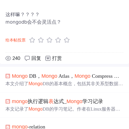
这样嘛？？？？
mongodb会不会灵活点？
给本帖投票
240
回复
打赏
Mongo
DB，
Mongo
Atlas，
Mongo
Compress 的安装与操作
本文介绍了
Mongo
DB的基本概念，包括其非关系型数据库
特性和分布式存储。详细阐述了
Mongo
DB的安装过程，
M
ongo
Atlas在线分布式数据库系统的创建，以及
Mongo
Co
mongo
执行逻辑
表
达式_
Mongo
学习记录
mpress可视化工具的安装与连接。同时，提供了
Mongo
DB
数据库的操作指南，包括创建数据库、插入、查询、更新
本文记录了
Mongo
DB的学习笔记。作者在Linux服务器安
和删除数据的实例。
装
Mongo
时遇权限问题并解决。介绍了
Mongo
与MySQL概
念对应关系，详细阐述了
Mongo
的基础操作、数据插入、
mongo
-relation
修改、聚合操作等，还提及原子性、索引
分类
与管理、引