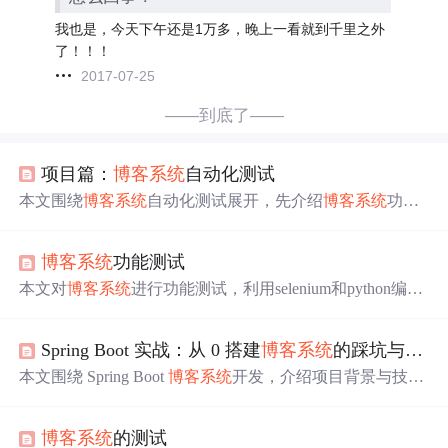
我也是，今天下午还是1万多，晚上一看就到千里之外
了！！！
2017-07-25
——到底了——
项目篇：
博客
系统
自动化测试
本文围绕
博客
系统
自动化测试展开，先介绍
博客
系统
功能
背景与思维导图，阐述需从界面、功能等六方面测试。进
行了界面和功能测试，还编写自动化测试脚本，包括配置
博客
系统
功能测试
驱动、创建对象等。最后分析
出
缺少显示密码可见功能、
博客
内容更新不便、缺少注册按钮等
BUG
。
本文对
博客
系统
进行功能测试，利用selenium和python编写
脚本。测试针对登录、
博客
列表、
博客
详情和编辑四大页
面，检查页面元素展示及功能跳转等情况。还给
出
自动化
Spring Boot 实战：从 0 搭建
博客
系统
的踩坑与技术拆解
代码示例，同时指
出
文章总数不符、未登录可编辑
博客
等
项目
Bug
。
本文围绕 Spring Boot
博客
系统
开发，介绍项目背景与技术
栈选择，详述环境搭建、数据库设计、代码分层等搭建流
程。分享开发中 Maven 依赖冲突、事务不生效等踩坑实录
博客
系统
的测试
及解决办法，解析 Java 易混淆概念，还给
出
常见
Bug
解决