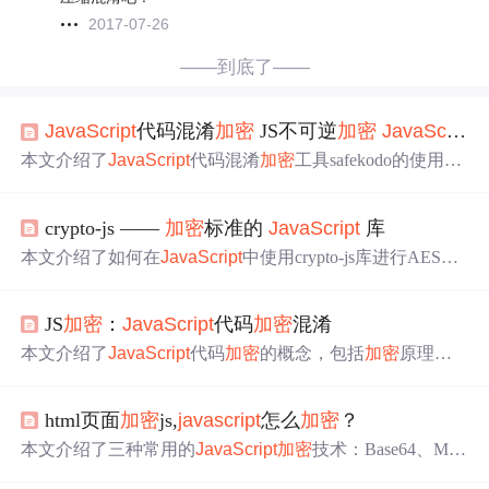
2017-07-26
——到底了——
JavaScript
代码混淆
加密
JS不可逆
加密
JavaScript
本文介绍了
JavaScript
代码混淆
加密
工具safekodo的使用，
包括
JavaScript
代码
加密
、动态
加密
、多文件
加密
和API方
式
加密
等。重点讲解了各种
加密
类型的配置选项，如性能
crypto-js ——
加密
标准的
JavaScript
库
配置、基本配置、进阶配置和高级配置，以及如何处理
加
密
后可能出现的运行问题。动态
加密
提供了一种每次访问
本文介绍了如何在
JavaScript
中使用crypto-js库进行AES
加
时生成不同
加密
js的方式，增强了代码安全性。同时，文
密
和解密操作，适用于提升接口传输的安全性。首先通过n
章还提醒了在特定情况下可能遇到的运行错误及解决办
pm安装crypto-js，然后定义
加密
密钥和偏移量，接着详细
法。
JS
加密
：
JavaScript
代码
加密
混淆
阐述了
加密
和解密的步骤，并提供了测试用例来验证
加密
解密的正确性。
本文介绍了
JavaScript
代码
加密
的概念，包括
加密
原理
（如AST节点
加密
和重构）、
加密
技术手段、典型工具（J
Scrambler和JShaman）以及应用实例。它强调了JS
加密
在保
html页面
加密
js,
javascript
怎么
加密
？
护代码安全和知识产权方面的重要性。
本文介绍了三种常用的
JavaScript
加密
技术：Base64、MD
5和SHA1。Base64是一种用于传输8bit字节码的编码方式，