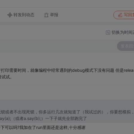
转发到动态
举报
写回
切换为时间
发表回
是因为执行打印需要时间，就像编程中经常遇到的debug模式下没有问题 但是relea
量试试。
死锁或者不出现死锁，你多运行几次就知道了（我试过的），你要想模拟
a);（或者a.say(b);）一下子就先全部跑完了
下可以吗?我加在了run里面还是这样,十分感谢