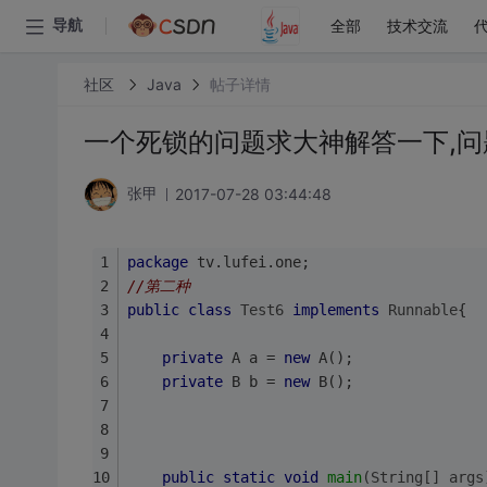
全部
技术交流
导航
社区
Java
帖子详情
一个死锁的问题求大神解答一下,问
2017-07-28 03:44:48
张甲
package
 tv.lufei.one;
//第二种
public
class
Test6
implements
Runnable
{
private
 A a = 
new
 A();
private
 B b = 
new
 B();
public
static
void
main
(String[] args