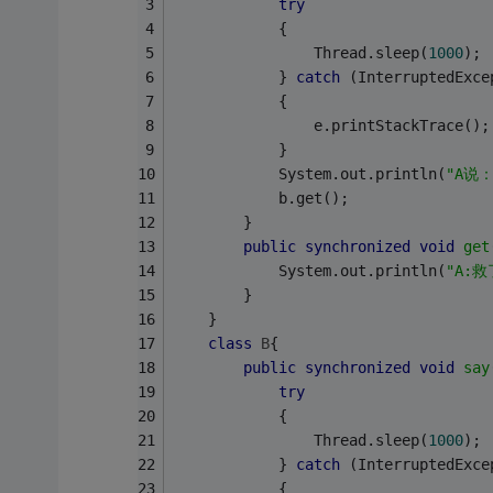
try
			{
				Thread.sleep(
1000
);
			} 
catch
 (InterruptedExce
			{
				e.printStackTrace();
			}
	        System.out.println(
"A说
	        b.get();
	    }
public
synchronized
void
get
	        System.out.println(
"A:
	    }
	}
class
B
{
public
synchronized
void
say
try
			{
				Thread.sleep(
1000
);
			} 
catch
 (InterruptedExce
			{