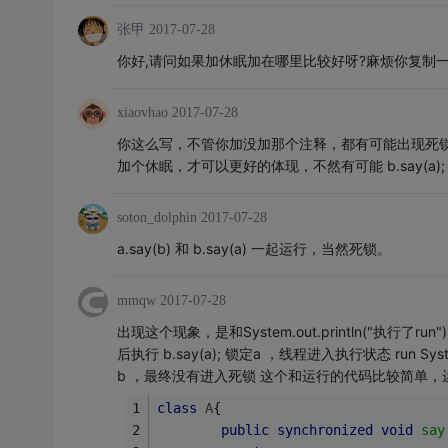
张甲
2017-07-28
你好,请问如果加休眠加在哪里比较好呀?麻烦你复制一
xiaovhao
2017-07-28
你这么写，不管你加没加那个注释，都有可能出现死
加个休眠，才可以更好的体现，不然有可能 b.say(a);
soton_dolphin
2017-07-28
a.say(b) 和 b.say(a) 一起运行，当然死锁。
mmqw
2017-07-28
出现这个现象，是和System.out.println("执行了run"
后执行 b.say(a); 锁定a ，线程进入执行状态 run Syst
b ，最终没有进入死锁 这个和运行的代码比较简单，
class
A
{
public
synchronized
void
say