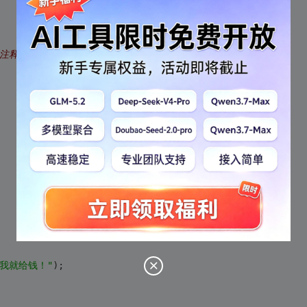
加了这个注释,就不是死锁了呀?
我就给钱！"
);