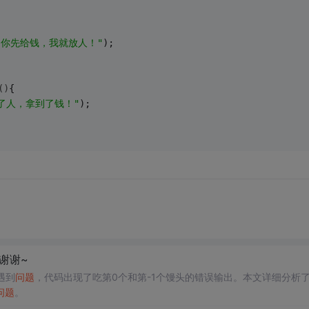
：你先给钱，我就放人！"
);
()
{
放了人，拿到了钱！"
);
谢谢~
遇到
问题
，代码出现了吃第0个和第-1个馒头的错误输出。本文详细分析
问题
。