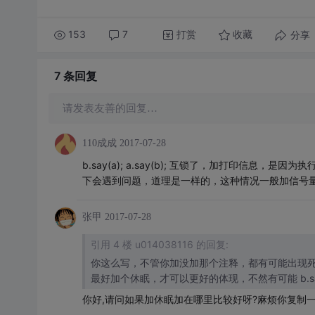
153
7
打赏
分享
收藏
7 条
回复
请发表友善的回复…
110成成
2017-07-28
b.say(a); a.say(b); 互锁了，加打印信息，
下会遇到问题，道理是一样的，这种情况一般加信号
张甲
2017-07-28
引用 4 楼 u014038116 的回复:
你这么写，不管你加没加那个注释，都有可能出现
最好加个休眠，才可以更好的体现，不然有可能 b.say(
你好,请问如果加休眠加在哪里比较好呀?麻烦你复制一