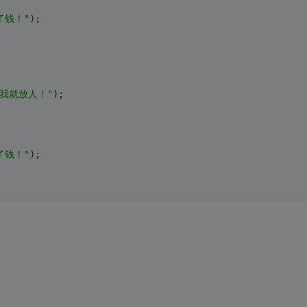
了钱！"
);
我就放人！"
);
了钱！"
);