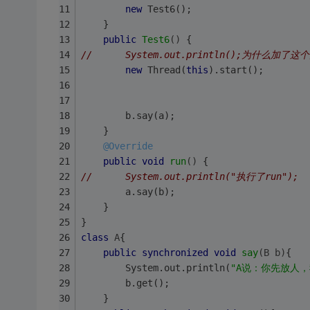
new
 Test6();
	}
public
Test6
()
{
//		System.out.println();为什么
new
 Thread(
this
).start();
		b.say(a);
	}
@Override
public
void
run
()
{
//		System.out.println("执行了run");
		a.say(b);
	}
}
class
A
{
public
synchronized
void
say
(B b)
{
		System.out.println(
"A说：你先放人，
		b.get();
	}