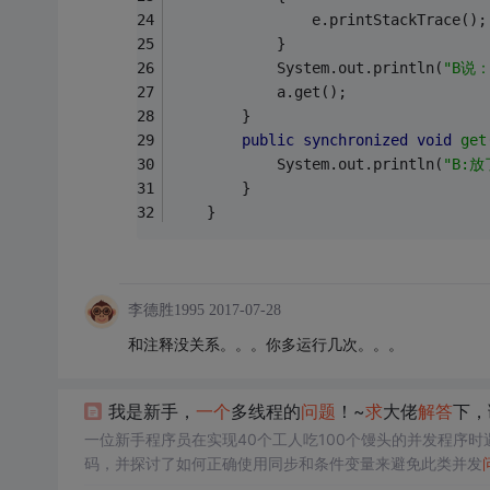
				e.printStackTrace();
			}
	        System.out.println(
"B说
	        a.get();
	    }
public
synchronized
void
get
	        System.out.println(
"B:
	    }
	}
李德胜1995
2017-07-28
和注释没关系。。。你多运行几次。。。
我是新手，
一个
多线程的
问题
！~
求
大佬
解答
下，
一位新手程序员在实现40个工人吃100个馒头的并发程序时
码，并探讨了如何正确使用同步和条件变量来避免此类并发