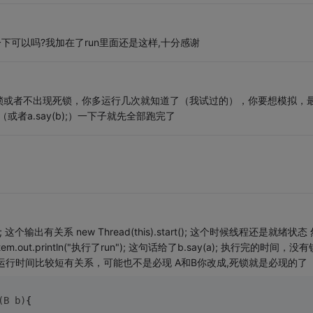
下可以吗?我加在了run里面还是这样,十分感谢
锁或者不出现死锁，你多运行几次就知道了（我试过的），你要想模拟，
（或者a.say(b);）一下子就先全部跑完了
); 这个输出有关系 new Thread(this).start(); 这个时候线程还是就绪状态
em.out.println("执行了run"); 这句话给了b.say(a); 执行完的时间，没
运行时间比较短有关系，可能也不是必现 A和B你改成,死锁就是必现的了
(B b)
{