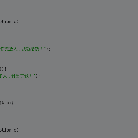
ption e)
：你先放人，我就给钱！"
);
()
{
救了人，付出了钱！"
);
(A a)
{
ption e)