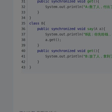
public
synchronized
void
get
()
{
		System.out.println(
"A:救了人，付出
	}
}
class
B
{
public
synchronized
void
say
(A a)
{
		System.out.println(
"B说：你先给钱，
		a.get();
	}
public
synchronized
void
get
()
{
		System.out.println(
"B:放了人，拿到
	}
}