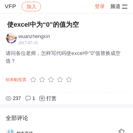
VFP
登录
频道
加入
帖子详情
社区
VFP
使excel中为“0”的值为空
wuanzhengxin
2017-07-31
请问各位老师，怎样写代码使excel中“0”值替换成空
值？
给本帖投票
237
1
打赏
全部评论