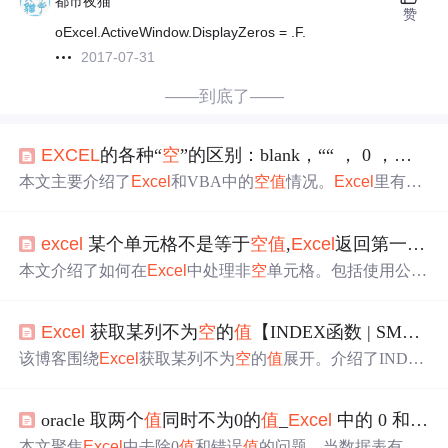
都市夜猫
赞
oExcel.ActiveWindow.DisplayZeros = .F.
2017-07-31
——到底了——
EXCEL
的各种“
空
”的区别：blank，““ ， 0 ，以及 VBA里的各种
本文主要介绍了
Excel
和VBA中的
空
值
情况。
Excel
里有bla
nk、“”和函数返回
值
0几种情况，blank是真正
空
值
，“”是常
用假
空
值
，函数引用
空
单元格常返回0；还说明了判断方法
excel
某个单元格不是等于
空
值
,
Excel
返回第一个与所有非
及内置函数对
空
值
的处理。VBA中“
空
值
”与变量类型相
关，介绍了不同类型变量默认
空
值
及判断函数。
本文介绍了如何在
Excel
中处理非
空
单元格。包括使用公式
返回第一个非
空
单元格、通过高级筛选返回所有非
空
单元
格、利用COUNT和COUNTBLANK函数统计非
空
单元格
Excel
获取某列不为
空
的
值
【INDEX函数 | SMALL函数或 LARGE函数 | ROW函数 | ISBLANK 函数】
数量，以及如何快速将
空
单元格替换为0。通过实例演示了
具体操作步骤，适用于
Excel
2016版本。
该博客围绕
Excel
获取某列不为
空
的
值
展开。介绍了INDE
X、SMALL、LARGE、ROW、ISBLANK等函数的功能，
讲解了使用这些函数获取某列中第一个和最后一个非
空
值
oracle 取两个
值
同时不为0的
值
_
Excel
中的 0 和错误
的公式及使用示例，还给出了相关参考资料。
本文聚焦
Excel
中去除0
值
和错误
值
的问题。当数据表有很