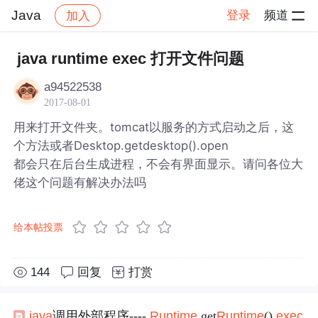
Java
登录
频道
加入
帖子详情
社区
Java
java runtime exec 打开文件问题
a94522538
2017-08-01
用来打开文件夹。tomcat以服务的方式启动之后，这
个方法或者Desktop.getdesktop().open
都会只在后台生成进程，不会有界面显示。请问各位大
佬这个问题有解决办法吗
给本帖投票
144
回复
打赏
java
调用外部程序----
Runtime
.get
Runtime
().
exec