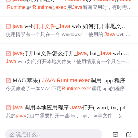
Runtime
.get
Runtime
().
exec
用
Java
编写应用时，有时需要
在程序中调用另一个现成的可执行程序或系统命令，这时
可以通过组合使用
Java
提供的
Runtime
类和Process类的方
java
web
打开文件
_
Java
web 如何打开本地文件夹？
法实现。下面是一种比较典型的程序模式： ... Process p
rocess =
Runtime
.get
Runtime
().
exec
( ".//p.exe "); pr...
使用情景有一个只在一台 Windows7 上使用的
Java
web 项
目，浏览器是 Chrome。它需要点击一个链接可以打开指定
的本地文件夹，目录会有中文。服务器环境Jdk1.7、Tomcat
java
打开bat文件怎么打开_
java
,.bat_
Java
web 如何打开本地文件夹？，
7、MySQL5，均已配置好环境变量现解决方案1、 这个和
下面 2 的方法一样，Tomcat 只有手动启动Tomcat/bin/startu
Java
web 如何打开本地文件夹？使用情景有一个只在一台
p.bat打开本地文件夹功能才生效，将 Tomcat 做成自动启
Windows7 上使用的
Java
web 项目，浏览器是 Chrome。它
动...
需要点击一个链接可以打开指定的本地文件夹，目录会有
MAC(苹果)-
JAVA
Runtime
.
exec
调用 .app 程序
中文。服务器环境Jdk1.7、Tomcat7、MySQL5，均已配置
好环境变量现解决方案1、 这个和下面 2 的方法一样，Tom
今天修改了一本MAC下用
Runtime
.
exec
调用.app的程序。
cat 只有手动启动 Tomcat/bin/startup.bat 打开本地文件夹...
因为需要在调用APP时自动
打开文件
。 以前的写法是
Runti
me
.get
Runtime
().
exec
("open /user/test.app") 本想直接在后
java
调用本地应用程序
Java
打开(.word,.txt,.pdf)文件
面加上空格及要打开的文件名，但是一直不成功。后来在
苹果的终端下执行了命令 open -a /user/test.app test.sml
我的
java
项目中需要打开一些doc、ppt、rar等文件，以前
的方法是使用类似于
Runtime
.get
Runtime
().
exec
("应用程
序路径", "文件路径")的形式去打开，发现可移植性很差，
说点什么…
当项目移植到其他不同的机器时，由于应用程序可能安装