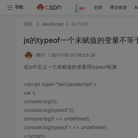
全部
博文收录
A
导航
社区
JavaScript
帖子详情
js的typeof一个未赋值的变量不等于u
2017-08-01 06:55:24
路行-
在js中定义一个未赋值的变量用typeof检测
<script type="text/javascript">
var t;
console.log(t);
console.log(typeof t);
console.log(t == undefined);
console.log(typeof t == undefined);
</script>