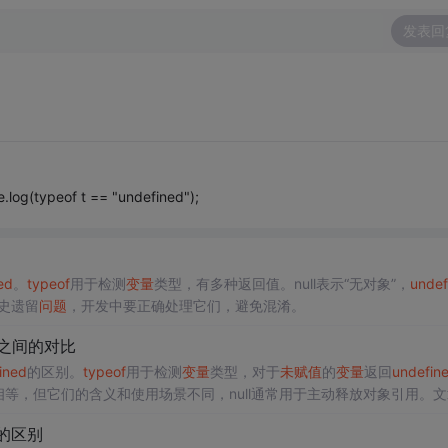
发表回
g(typeof t == "undefined");
ed
。
typeof
用于检测
变量
类型，有多种返回值。null表示“无对象”，
undef
是历史遗留
问题
，开发中要正确处理它们，避免混淆。
之间的对比
ined
的区别。
typeof
用于检测
变量
类型，对于
未
赋值
的
变量
返回
undefin
相等，但它们的含义和使用场景不同，null通常用于主动释放对象引用。
l的区别