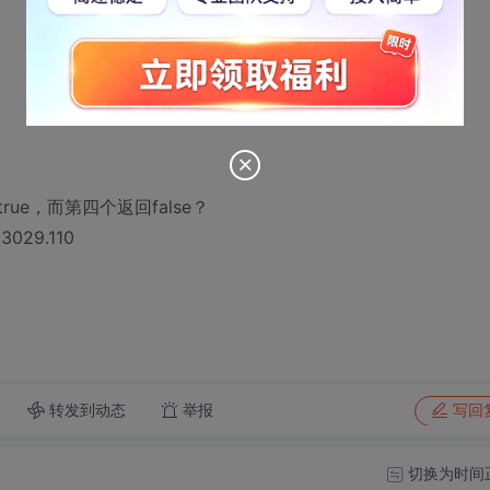
e，而第四个返回false？
29.110
转发到动态
举报
写回
切换为时间