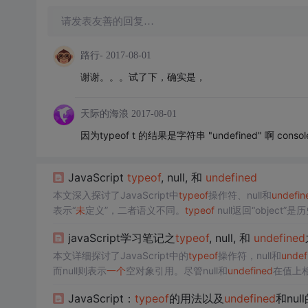
请发表友善的回复…
路行-
2017-08-01
谢谢。。。试了下，确实是，
天际的海浪
2017-08-01
因为typeof t 的结果是字符串 "undefined" 啊 console.lo
JavaScript
typeof
, null, 和
undefined
本文深入探讨了JavaScript中
typeof
操作符、null和
undefin
表示“
未
定义”，二者语义不同。
typeof
null返回“object”
javaScript学习笔记之
typeof
, null, 和
undefined
本文详细探讨了JavaScript中的
typeof
操作符，null和
undef
而null则表示
一个
空对象引用。尽管null和
undefined
在值上
提到了JavaScript中的垃圾回收机制。
JavaScript：
typeof
的用法以及
undefined
和nul