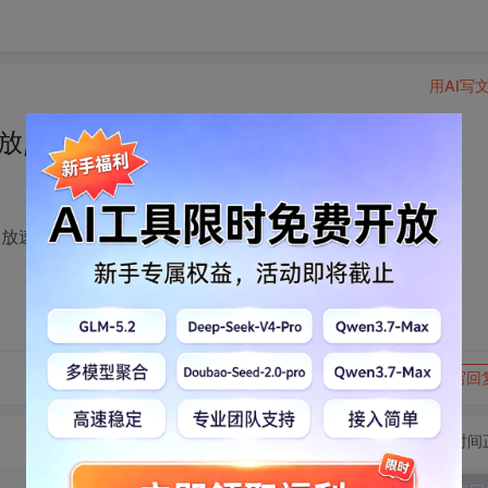
用AI写
放,也无法下载
放速度慢以1.5倍或2倍速度播放
转发到动态
举报
写回
切换为时间