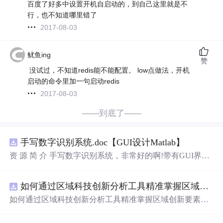
百度了好多中设置开机自启动的，到自己这里就是不
行，也不知道哪里错了
2017-08-03
鱿鱼ing
赞
没试过，不知道redis能不能配置。 low点做法，开机
启动的命令里加一句启动redis
2017-08-03
——到底了——
手写数字识别系统.doc【GUI设计Matlab】
资 源 简 介 手写数字识别系统，非常好的啊!带有GUI界
面，使用方便! 详 情 说 明 用这个手写数字识别系统，你可
以轻松地识别手写数字。这个系统不仅功能强大，而且还
如何通过区域科技创新分析工具精准掌握区域创新要素分布与产业链融合现状？.docx
带有直观的图形用户界面（GUI），非常容易使用。你只
需要将手写数字输入系统，它将立即给出准确的识别结
如何通过区域科技创新分析工具精准掌握区域创新要素分
果。这个系统可以在各种场景中使用，无论是学校、工作
布与产业链融合现状？
还是日常生活，都能为你提供快速和准确的识别服务。它