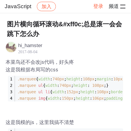
JavaScript
登录
频道
加入
帖子详情
社区
JavaScript
图片横向循环滚动&#xff0c;总是滚一会会
跳下怎么办
hi_hamster
2017-08-04
本菜鸟还不会改js代码，好头疼
这是我根据布局写的css
.marquee
{
width
:
740px
;
height
:
108px
;
margin
:
10px
15
.marquee
ul
{
width
:
740px
;
height
: 
108px
;}
.marquee
ul
li
{
width
:
152px
;
height
:
108px
;
border
:
1
.marquee
img
{
width
:
150px
;
height
:
106px
;
padding
:
1p
这是我模的js，这里我搞不清楚