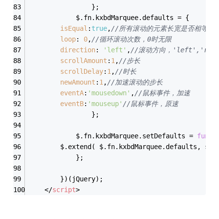
				};
			$.fn.kxbdMarquee.defaults = {
isEqual
:
true
,
//所有滚动的元素长宽是否相等,true
loop
: 
0
,
//循环滚动次数，0时无限
direction
: 
'left'
,
//滚动方向，'left','right
scrollAmount
:
1
,
//步长
scrollDelay
:
1
,
//时长
newAmount
:
1
,
//加速滚动的步长
eventA
:
'mousedown'
,
//鼠标事件，加速
eventB
:
'mouseup'
//鼠标事件，原速
				};
			$.fn.kxbdMarquee.setDefaults = 
funct
		$.extend( $.fn.kxbdMarquee.defaults, set
			};
		})(jQuery);
</
script
>