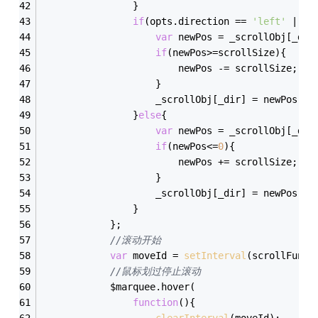
				}
if
(opts.direction == 
'left'
 || o
var
 newPos = _scrollObj[_dir
if
(newPos>=scrollSize){
						newPos -= scrollSize;
					}
					_scrollObj[_dir] = newPos;
				}
else
{
var
 newPos = _scrollObj[_dir
if
(newPos<=
0
){
						newPos += scrollSize;
					}
					_scrollObj[_dir] = newPos;
				}
			};
//滚动开始
var
 moveId = 
setInterval
(scrollFunc,
//鼠标划过停止滚动
			$marquee.hover(
function
(
)
{
clearInterval
(moveId);