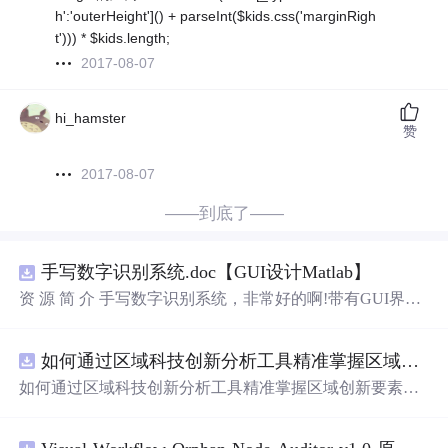
h':'outerHeight']() + parseInt($kids.css('marginRigh
t'))) * $kids.length;
2017-08-07
hi_hamster
赞
2017-08-07
——到底了——
手写数字识别系统.doc【GUI设计Matlab】
资 源 简 介 手写数字识别系统，非常好的啊!带有GUI界
面，使用方便! 详 情 说 明 用这个手写数字识别系统，你可
以轻松地识别手写数字。这个系统不仅功能强大，而且还
如何通过区域科技创新分析工具精准掌握区域创新要素分布与产业链融合现状？.docx
带有直观的图形用户界面（GUI），非常容易使用。你只
需要将手写数字输入系统，它将立即给出准确的识别结
如何通过区域科技创新分析工具精准掌握区域创新要素分
果。这个系统可以在各种场景中使用，无论是学校、工作
布与产业链融合现状？
还是日常生活，都能为你提供快速和准确的识别服务。它
是一个非常方便和实用的工具，你一定
会
喜欢它的！