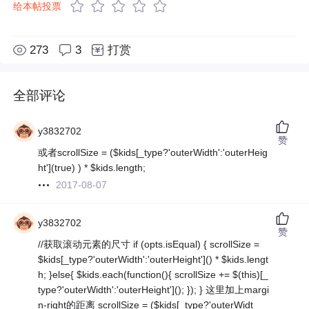
给本帖投票
273
3
打赏
全部评论
y3832702
赞
或者scrollSize = ($kids[_type?'outerWidth':'outerHeig
ht'](true) ) * $kids.length;
2017-08-07
y3832702
赞
//获取滚动元素的尺寸 if (opts.isEqual) { scrollSize =
$kids[_type?'outerWidth':'outerHeight']() * $kids.lengt
h; }else{ $kids.each(function(){ scrollSize += $(this)[_
type?'outerWidth':'outerHeight'](); }); } 这里加上margi
n-right的距离 scrollSize = ($kids[_type?'outerWidt