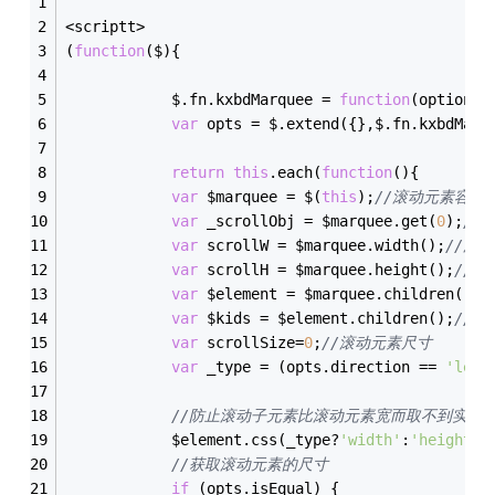
<scriptt>
(
function
(
$
)
{
			$.fn.kxbdMarquee = 
function
(
options
)
var
 opts = $.extend({},$.fn.kxbdMarq
return
this
.each(
function
(
)
{
var
 $marquee = $(
this
);
//滚动元素容器
var
 _scrollObj = $marquee.get(
0
);
//
var
 scrollW = $marquee.width();
//滚
var
 scrollH = $marquee.height();
//
var
 $element = $marquee.children(); 
var
 $kids = $element.children();
//滚
var
 scrollSize=
0
;
//滚动元素尺寸
var
 _type = (opts.direction == 
'left
//防止滚动子元素比滚动元素宽而取不到实际
			$element.css(_type?
'width'
:
'height'
,
//获取滚动元素的尺寸
if
 (opts.isEqual) {