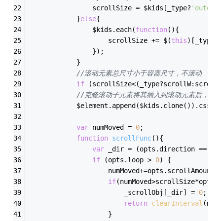
				scrollSize = $kids[_type?
'outerW
			}
else
{
				$kids.each(
function
(
)
{
					scrollSize += $(
this
)[_type?
				});
			}
//滚动元素总尺寸小于容器尺寸，不滚动
if
 (scrollSize<(_type?scrollW:scroll
//克隆滚动子元素将其插入到滚动元素后，并
			$element.append($kids.clone()).css(_
var
 numMoved = 
0
;
function
scrollFunc
(
)
{
var
 _dir = (opts.direction == 
'l
if
 (opts.loop > 
0
) {
					numMoved+=opts.scrollAmount;
if
(numMoved>scrollSize*opts.
						_scrollObj[_dir] = 
0
;
return
clearInterval
(mov
					} 