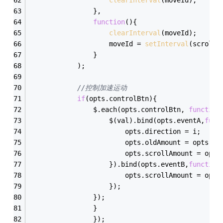
				},
function
(
)
{
clearInterval
(moveId);
					moveId = 
setInterval
(scrollF
				}
			);
//控制加速运动
if
(opts.controlBtn){
				$.each(opts.controlBtn, 
function
					$(val).bind(opts.eventA,
func
						opts.direction = i;
						opts.oldAmount = opts.
						opts.scrollAmount = op
					}).bind(opts.eventB,
function
						opts.scrollAmount = op
					});
				});
				}
				});