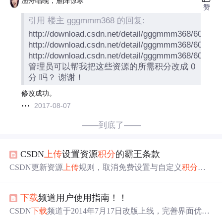
渔舟唱晚，雁阵惊寒
赞
引用 楼主 gggmmm368 的回复:
http://download.csdn.net/detail/gggmmm368/600979
http://download.csdn.net/detail/gggmmm368/600571
http://download.csdn.net/detail/gggmmm368/600521
管理员可以帮我把这些资源的所需积分改成 0
分 吗？ 谢谢！
修改成功。
2017-08-07
——到底了——
CSDN
上传
设置资源
积分
的霸王条款
CSDN更新资源
上传
规则，取消免费设置与自定义
积分
，
上传
资源默认5
积分
，一周后
积分
动态调整。
下载
资源30日
内可免费重复
下载
，禁止不当方式获取资源，强调知识产
下载
频道用户使用指南！！
权保护。
CSDN
下载
频道于2014年7月17日改版上线，完善界面优
化、增加新功能。介绍了获取
积分
的方法，如手机验证绑