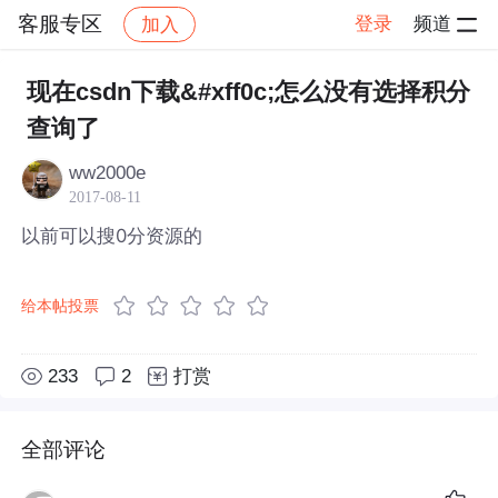
客服专区
登录
频道
加入
帖子详情
社区
客服专区
现在csdn下载&#xff0c;怎么没有选择积分
查询了
ww2000e
2017-08-11
以前可以搜0分资源的
给本帖投票
233
2
打赏
全部评论