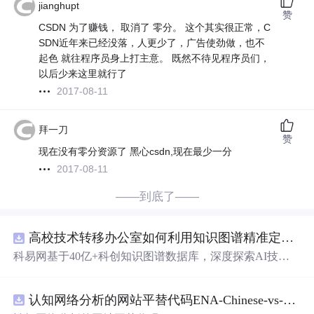
jianghupt
赞
CSDN 为了赚钱， 取消了 零分。 这个其实很正常，C
SDN近年来已经没落，人更少了，广告使劲做，也不
起色 就往程序员身上打主意。 既然不待见程序员们，
以后少来这里就行了
2017-08-11
拜一刀
赞
现在没有零分资源了
黑心csdn,现在最少一分
2017-08-11
——到底了——
高校技术转移办公室如何利用知识图谱精准定位产业需求与技术适配点？.docx
科易网基于40亿+科创知识图谱数据库，深度探索AI技术
在技术转移、成果转化、技术经纪、知识产权、产业创
新、科技招商等垂直领域的多样化应用场景，研究科技创
认知网络分析的网站平替代码ENA-Chinese-vs-English-reproducible.zip
新领域的AI+数智化解决方案，推动科技创新与产业创新