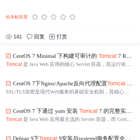
给本帖投票
141
回复
打赏
CentOS 7 Minimal 下构建可审计的
Tomcat
7 RPM 仓库
Tomcat
是 Java Web 应用的核心 Servlet 容器，其运行依赖
于稳定的 Java 环境、系统服务管理（如 systemd）和强制
访问控制（如 SELinux）。在 CentOS 7 这类长期支持的 Li
CentOS 7下Nginx/Apache反向代理配置
Tomcat
SSL加密
nux 发行版
中
，官方 yum 源已移除
tomcat
7，导致直接安
装
失败
；而手动解压部署又面临二进制可信度低、依赖缺
SSL/TLS加密是现代Web服务的基础安全机制，其核心原
失、SELinux 上下文错配、安全策略不兼容等工程风险。
理是通过非对称加密完成密钥交换、对称加密保障传输效
本文聚焦于重建可控的 yum 安装链：基于 Apache 官方归
率，并依赖可信证书链建立身份信任。该技术显著提升数
档源验证下载、使用 rpmbuild 打包为标准 R
CentOS 7 下通过 yum 安装
Tomcat
7 的完整实践指南
据机密性与完整性，广泛应用于Java Web系统（如
Tomcat
）的生产环境防护，尤其满足等保2.0、浏览器HTTPS强制
Tomcat
是 Java Web 应用最主流的 Servlet 容器，而 CentOS
要求及
中
间人攻击防御需求。在CentOS 7操作系统
中
，因
T
7 作为长期支持的 Linux 发行版，广泛用于政企内网、教
omcat
原生SSL存在性能瓶颈与OpenSSL兼容问题，工程实
学实训与遗留系统运维。尽管
Tomcat
7 已结束官方维护，
践
中
普遍采用Nginx或Apache作为反向代理实现SSL卸载
Debian 9下
Tomcat
9安装与systemd服务配置全指南
其在 JDK 8 兼容性、SELinux 策略支持和系统级包治理方