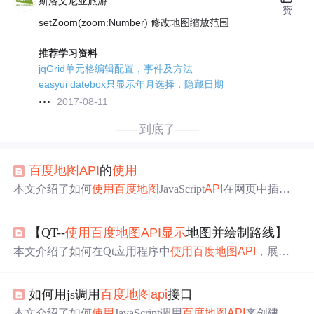
斯洛文尼亚旅游
赞
setZoom(zoom:Number) 修改地图缩放范围
推荐学习资料
jqGrid单元格编辑配置，事件及方法
easyui datebox只显示年月选择，隐藏日期
2017-08-11
——到底了——
百度地图
API
的
使用
本文介绍了如何
使用
百度地图
JavaScript
API
在网页中插入
地图、
设置
地图控件和添加标注marker。详细讲解了申请
开发者密钥、创建地图实例、自定义marker样式以及监听
【QT--
使用
百度地图
API
显示
地图并绘制路线】
标注事件的方法。
本文介绍了如何在Qt应用程序中
使用
百度地图
API
，展示
如何获取
百度地图
密钥，
设置
UI界面，创建GPSManager类
处理地图
显示
、路线绘制和GPS更新，并通过QWebEngine
如何用js调用
百度地图
api
接口
View展示地图。
本文介绍了如何
使用
JavaScript调用
百度地图
API
来创建地