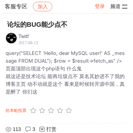
客服专区
登录
频道
加入
帖子详情
社区
客服专区
论坛的BUG能少点不
Twitf
2017-08-13
query("SELECT 'Hello, dear MySQL user!' AS _mes
sage FROM DUAL"); $row = $result->fetch_as" />
页面顶部出现这个php语句 什么鬼
就这还是技术论坛 能再垃圾点不 莫名其妙进不了我的
博客主页 动不动就是这个 看来是时候转开源中国，真
是醉了 你们这
给本帖投票
113
3
打赏