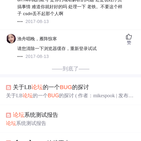
搞事情 难道你就好好的吗 处理一下 老铁。不要这个样
子 csdn丢不起那个人啊
2017-08-13
渔舟唱晚，雁阵惊寒
赞
请您清除一下浏览器缓存，重新登录试试
2017-08-13
——到底了——
关于LB
论坛
的一个
BUG
的探讨
关于LB
论坛
的一个
BUG
的探讨 ( 作者：mikespook | 发布日
期：2003-12-8 | 浏览次数：406 ) 关键字：漏洞,
论坛
,LB
现在网上用雷傲
论坛
的人很多。大家普遍觉得雷傲
论坛
论坛
系统测试报告
用起来比较方便，而且插件也很多。不过，老一点的玩家
都知道，这个
论坛
的漏洞也特别多。 我对ＣＧＩ没有
论坛
系统测试报告
兴趣，对
论坛
权限更没有兴趣。我这里要说的是作为一个
程序编写者应该注意的地方。 关于ＢＵＧ