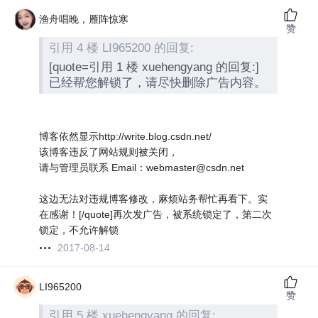
渔舟唱晚，雁阵惊寒
赞
引用 4 楼 LI965200 的回复:
[quote=引用 1 楼 xuehengyang 的回复:]
已经帮您解锁了，请尽快删除广告内容。
博客依然显示http://write.blog.csdn.net/
该博客违反了网站规则被关闭，
请与管理员联系 Email：webmaster@csdn.net
这边无法对违规博客修改，麻烦站务帮忙再看下。实
在感谢！[/quote]再次发广告，被系统锁定了，第二次
锁定，不允许解锁
2017-08-14
LI965200
赞
引用 5 楼 xuehengyang 的回复: