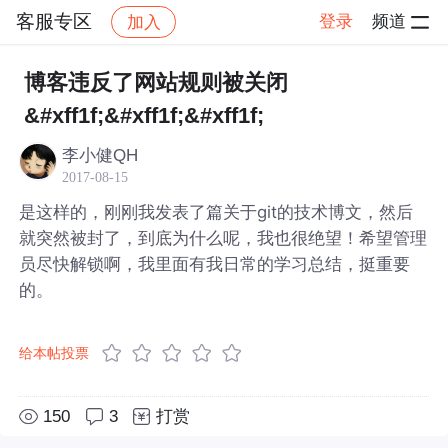
客服专区
登录
频道
加入
帖子详情
社区
客服专区
博客违反了网站规则被关闭
&#xff1f;&#xff1f;&#xff1f;
李小健QH
2017-08-15
是这样的，刚刚我发表了篇关于git的技术博文，然后
就突然被封了，到底为什么呢，我也很绝望！希望管理
员尽快解锁啊，我里面有我日常的学习总结，挺重要
的。
给本帖投票
150
3
打赏