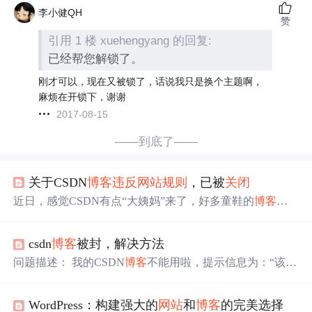
李小健QH
赞
引用 1 楼 xuehengyang 的回复:
已经帮您解锁了。
刚才可以，现在又被锁了，话说我只是换个主题啊，
麻烦在开锁下，谢谢
2017-08-15
——到底了——
关于CSDN
博客
违反
网站
规则
，已被
关闭
近日，感觉CSDN有点“大姨妈”来了，好多童鞋的
博客
被
莫名奇妙
关闭
，此次此刻，如果发现
csdn
博客
被封，解决方法
问题描述： 我的CSDN
博客
不能用啦，提示信息为：“该
博
客
违反
了
网站
规则
被
关闭
，请与管理员联系 Email：webma
ster@csdn.net” 解决方法： 我是通过QQ邮箱，把我的csdn
WordPress：构建强大的
网站
和
博客
的完美选择
博客
的名字和手机号（因为我是用手机号注册的），发送