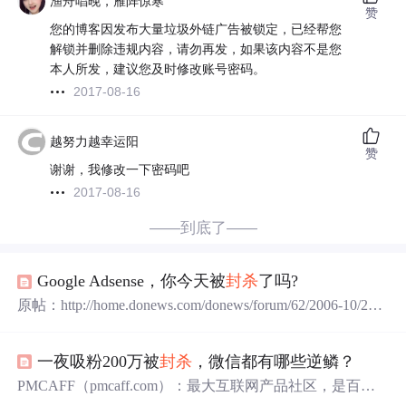
渔舟唱晚，雁阵惊寒
赞
您的博客因发布大量垃圾外链广告被锁定，已经帮您
解锁并删除违规内容，请勿再发，如果该内容不是您
本人所发，建议您及时修改账号密码。
2017-08-16
越努力越幸运阳
赞
谢谢，我修改一下密码吧
2017-08-16
——到底了——
Google Adsense，你今天被
封杀
了吗?
原帖：http://home.donews.com/donews/forum/62/2006-10/23/6
18581.html近段时间关于Google Adsense,可谓是闹得沸沸扬
扬的。其中不少喊冤，有人骂娘，更有人狂言发现了某些
一夜吸粉200万被
封杀
，微信都有哪些逆鳞？
猫腻。对此，小弟颇有感想。故此写点东西跟大家交流交
流。 Google Adsense，你今天被
封杀
了吗?如果你的回答是
PMCAFF（pmcaff.com）：最大互联网产品社区，是百
肯定，不妨往下看看。
封杀
常见情况： 1、
度，腾讯，阿里等产品经理的学习交流平台。定期出品深