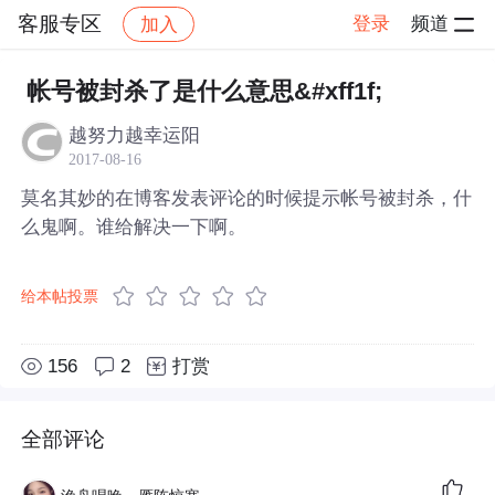
客服专区
登录
频道
加入
帖子详情
社区
客服专区
帐号被封杀了是什么意思&#xff1f;
越努力越幸运阳
2017-08-16
莫名其妙的在博客发表评论的时候提示帐号被封杀，什
么鬼啊。谁给解决一下啊。
给本帖投票
156
2
打赏
全部评论